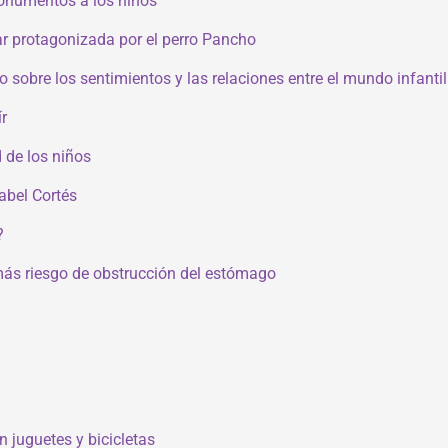
monumentos a los niños
iar protagonizada por el perro Pancho
 sobre los sentimientos y las relaciones entre el mundo infantil 
ír
d de los niños
sabel Cortés
?
 más riesgo de obstrucción del estómago
 juguetes y bicicletas