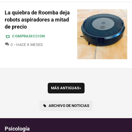
La quiebra de Roomba deja
robots aspiradores a mitad
de precio
COMPRADICCION
COMENTARIOS
0
HACE 8 MESES
MÁS ANTIGUAS
»
ARCHIVO DE NOTICIAS
Psicología