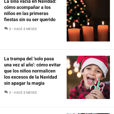
La silla vacía en Navidad:
cómo acompañar a los
niños en las primeras
fiestas sin su ser querido
COMENTARIOS
0
HACE 8 MESES
La trampa del ‘solo pasa
una vez al año’: cómo evitar
que los niños normalicen
los excesos de la Navidad
sin apagar la magia
COMENTARIOS
0
HACE 8 MESES