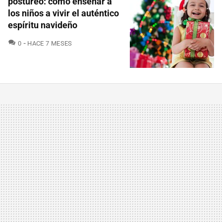
postureo: cómo enseñar a
los niños a vivir el auténtico
espíritu navideño
COMENTARIOS
0
HACE 7 MESES