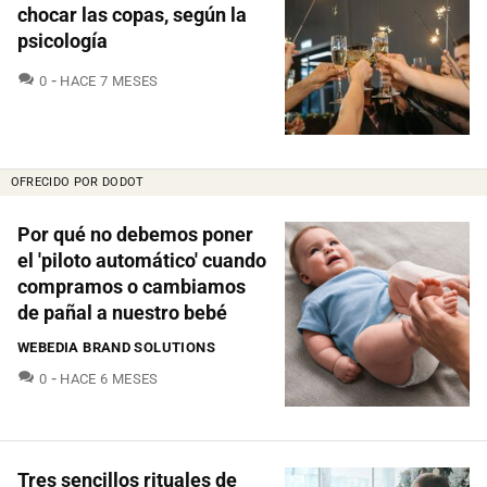
chocar las copas, según la
psicología
COMENTARIOS
0
HACE 7 MESES
OFRECIDO POR DODOT
Por qué no debemos poner
el 'piloto automático' cuando
compramos o cambiamos
de pañal a nuestro bebé
WEBEDIA BRAND SOLUTIONS
COMENTARIOS
0
HACE 6 MESES
Tres sencillos rituales de