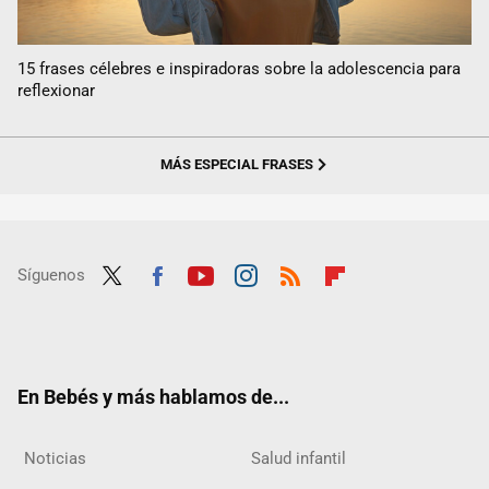
15 frases célebres e inspiradoras sobre la adolescencia para
reflexionar
MÁS ESPECIAL FRASES
Síguenos
Twit
Fac
Yout
Inst
RSS
Flip
ter
ebo
ube
agra
boar
ok
m
d
En Bebés y más hablamos de...
Noticias
Salud infantil