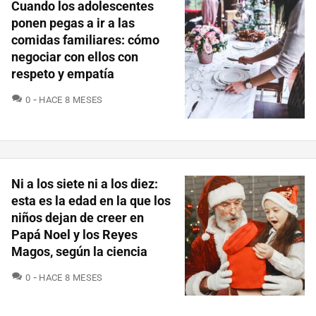
Cuando los adolescentes
ponen pegas a ir a las
comidas familiares: cómo
negociar con ellos con
respeto y empatía
COMENTARIOS
0
HACE 8 MESES
Ni a los siete ni a los diez:
esta es la edad en la que los
niños dejan de creer en
Papá Noel y los Reyes
Magos, según la ciencia
COMENTARIOS
0
HACE 8 MESES