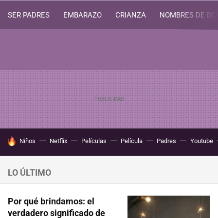
SER PADRES
EMBARAZO
CRIANZA
NOMBRES DE BE
HOY SE HABLA DE
Niños
Netflix
Películas
Película
Padres
Youtube
LO ÚLTIMO
Por qué brindamos: el
verdadero significado de