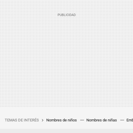
TEMAS DE INTERÉS
Nombres de niños
Nombres de niñas
Emb