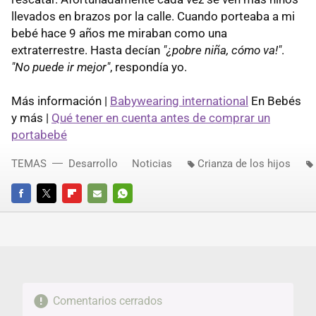
llevados en brazos por la calle. Cuando porteaba a mi
bebé hace 9 años me miraban como una
extraterrestre. Hasta decían
"¿pobre niña, cómo va!"
.
"No puede ir mejor"
, respondía yo.
Más información |
Babywearing international
En Bebés
y más |
Qué tener en cuenta antes de comprar un
portabebé
TEMAS
Desarrollo
Noticias
Crianza de los hijos
FACEBOOK
TWITTER
FLIPBOARD
E-
WHATSAPP
MAIL
Comentarios cerrados