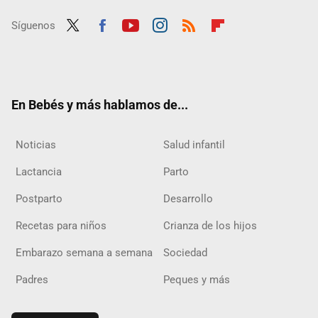
Síguenos
Twit
Fac
Yout
Inst
RSS
Flip
ter
ebo
ube
agra
boar
ok
m
d
En Bebés y más hablamos de...
Noticias
Salud infantil
Lactancia
Parto
Postparto
Desarrollo
Recetas para niños
Crianza de los hijos
Embarazo semana a semana
Sociedad
Padres
Peques y más