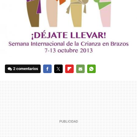
2 comentarios
FACEBOOK
TWITTER
FLIPBOARD
E-
WHATSAPP
MAIL