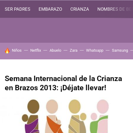
SER PADRES
EMBARAZO
CRIANZA
NOMBRES DE BE
HOY SE HABLA DE
Niños
Netflix
Abuelo
Zara
Whatsapp
Samsung
Semana Internacional de la Crianza
en Brazos 2013: ¡Déjate llevar!