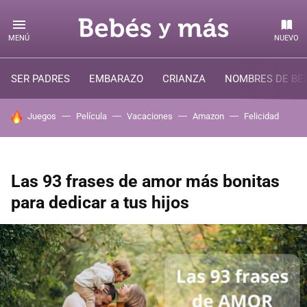
MENÚ
NUEVO
SER PADRES
EMBARAZO
CRIANZA
NOMBRES DE BE
HOY SE HABLA DE
Juegos
Película
Vacaciones
Amazon
Felicidad
Las 93 frases de amor más bonitas
para dedicar a tus hijos