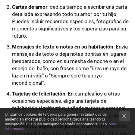
Cartas de amor
: dedica tiempo a escribir una carta
detallada expresando todo tu amor por tu hijo.
Puedes incluir recuerdos especiales, fotografías de
momentos significativos y tus esperanzas para su
futuro.
Mensajes de texto o notas en su habitación
: Envía
mensajes de texto o deja notas bonitas en lugares
inesperados, como en su mesita de noche o en el
espejo del baño, con frases como "Eres un rayo de
luz en mi vida" o "Siempre seré tu apoyo
incondicional".
Tarjetas de felicitación
: En cumpleaños u otras
ocasiones especiales, elige una tarjeta de
felicitación significativa y añade tu toque personal
Utilizamos cookies de terceros para generar estadísticas de
escribiendo tus propias palabras de amor y apoyo.
audiencia y mostrar publicidad personalizada analizando tu
navegación. Si sigues navegando estarás aceptando su uso.
Más
Momentos especiales juntos
: Durante momentos
información
de tranquilidad o antes de dormir, compartid juntos