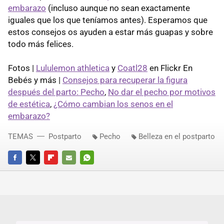
embarazo
(incluso aunque no sean exactamente
iguales que los que teníamos antes). Esperamos que
estos consejos os ayuden a estar más guapas y sobre
todo más felices.
Fotos |
Lululemon athletica
y
Coatl28
en Flickr En
Bebés y más |
Consejos para recuperar la figura
después del parto: Pecho
,
No dar el pecho por motivos
de estética
,
¿Cómo cambian los senos en el
embarazo?
TEMAS
Postparto
Pecho
Belleza en el postparto
FACEBOOK
TWITTER
FLIPBOARD
E-
WHATSAPP
MAIL