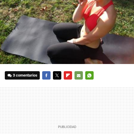
3 comentarios
FACEBOOK
TWITTER
FLIPBOARD
E-
WHATSAPP
MAIL