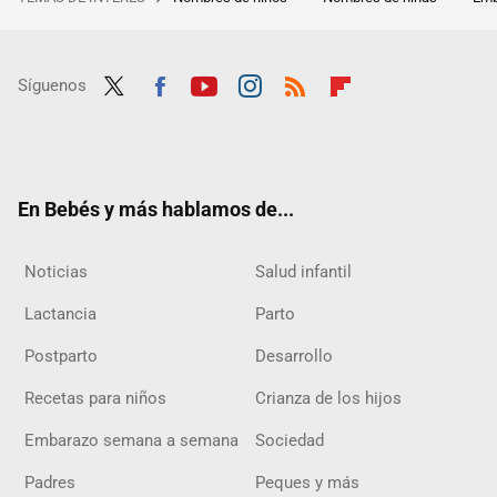
Síguenos
Twit
Fac
Yout
Inst
RSS
Flip
ter
ebo
ube
agra
boar
ok
m
d
En Bebés y más hablamos de...
Noticias
Salud infantil
Lactancia
Parto
Postparto
Desarrollo
Recetas para niños
Crianza de los hijos
Embarazo semana a semana
Sociedad
Padres
Peques y más