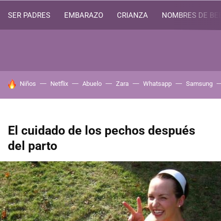
SER PADRES
EMBARAZO
CRIANZA
NOMBRES DE BE
HOY SE HABLA DE
Niños
Netflix
Abuelo
Zara
Whatsapp
Samsung
El cuidado de los pechos después
del parto