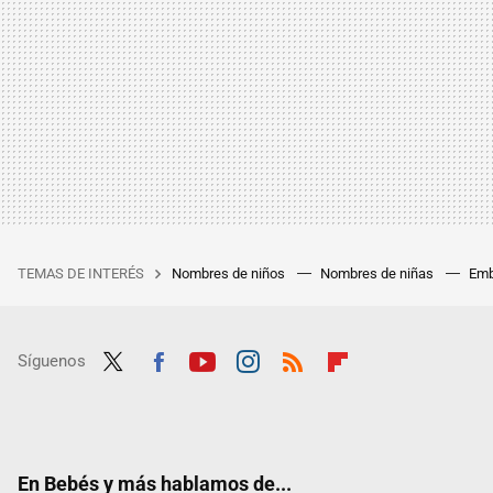
TEMAS DE INTERÉS
Nombres de niños
Nombres de niñas
Emb
Síguenos
Twit
Fac
Yout
Inst
RSS
Flip
ter
ebo
ube
agra
boar
ok
m
d
En Bebés y más hablamos de...