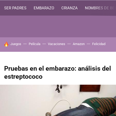
SER PADRES
EMBARAZO
CRIANZA
NOMBRES DE BE
HOY SE HABLA DE
Juegos
Película
Vacaciones
Amazon
Felicidad
Pruebas en el embarazo: análisis del
estreptococo