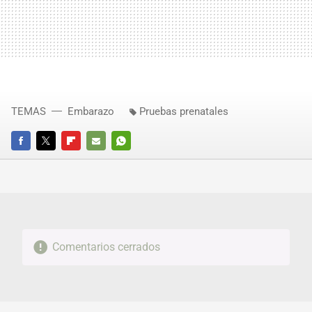
TEMAS
Embarazo
Pruebas prenatales
FACEBOOK
TWITTER
FLIPBOARD
E-
WHATSAPP
MAIL
Comentarios cerrados