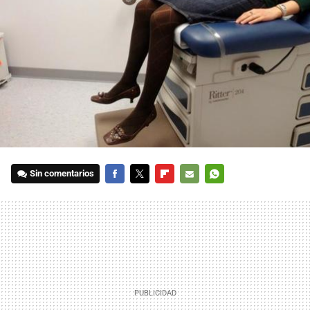
Sin comentarios
FACEBOOK
TWITTER
FLIPBOARD
E-
WHATSAPP
MAIL