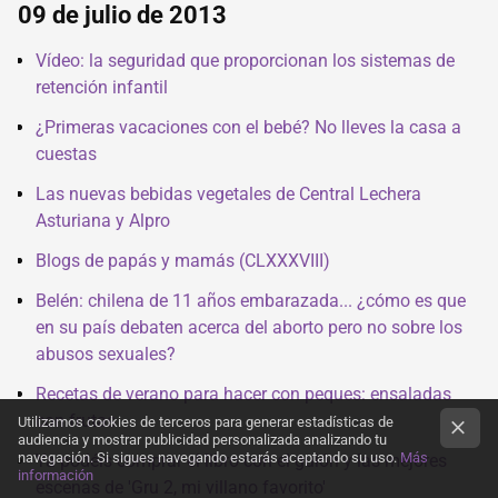
09 de julio de 2013
Vídeo: la seguridad que proporcionan los sistemas de
retención infantil
¿Primeras vacaciones con el bebé? No lleves la casa a
cuestas
Las nuevas bebidas vegetales de Central Lechera
Asturiana y Alpro
Blogs de papás y mamás (CLXXXVIII)
Belén: chilena de 11 años embarazada... ¿cómo es que
en su país debaten acerca del aborto pero no sobre los
abusos sexuales?
Recetas de verano para hacer con peques: ensaladas
con frutas
Utilizamos cookies de terceros para generar estadísticas de
audiencia y mostrar publicidad personalizada analizando tu
navegación. Si sigues navegando estarás aceptando su uso.
Más
Ya podéis comprar el libro con el guión y las mejores
información
escenas de 'Gru 2, mi villano favorito'