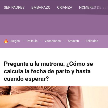
SER PADRES
EMBARAZO
CRIANZA
NOMBRES DE BE
HOY SE HABLA DE
Juegos
Película
Vacaciones
Amazon
Felicidad
Pregunta a la matrona: ¿Cómo se
calcula la fecha de parto y hasta
cuando esperar?