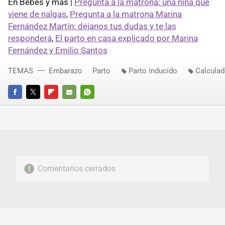
En Bebés y más |
Pregunta a la matrona: una niña que
viene de nalgas
,
Pregunta a la matrona Marina
Fernández Martín: déjanos tus dudas y te las
responderá
,
El parto en casa explicado por Marina
Fernández y Emilio Santos
TEMAS
Embarazo
Parto
Parto inducido
Calcula
FACEBOOK
TWITTER
FLIPBOARD
E-
WHATSAPP
MAIL
Comentarios cerrados