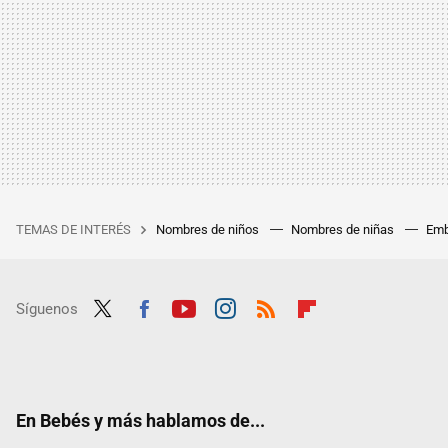
TEMAS DE INTERÉS
Nombres de niños
Nombres de niñas
Emb
Síguenos
Twit
Fac
Yout
Inst
RSS
Flip
ter
ebo
ube
agra
boar
ok
m
d
En Bebés y más hablamos de...