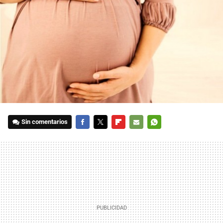
Sin comentarios
FACEBOOK
TWITTER
FLIPBOARD
E-
WHATSAPP
MAIL