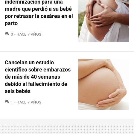
indemnización para una
madre que perdió a su bebé
por retrasar la cesárea en el
parto
COMENTARIOS
0
HACE 7 AÑOS
Cancelan un estudio
científico sobre embarazos
de más de 40 semanas
debido al fallecimiento de
seis bebés
COMENTARIOS
1
HACE 7 AÑOS