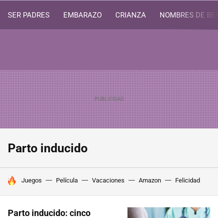
SER PADRES
EMBARAZO
CRIANZA
NOMBRES DE BE
Parto inducido
HOY SE HABLA DE
Juegos
Película
Vacaciones
Amazon
Felicidad
Parto inducido: cinco