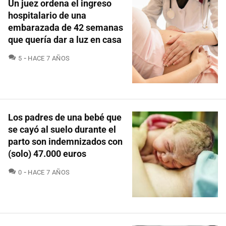
Un juez ordena el ingreso
hospitalario de una
embarazada de 42 semanas
que quería dar a luz en casa
COMENTARIOS
5
HACE 7 AÑOS
Los padres de una bebé que
se cayó al suelo durante el
parto son indemnizados con
(solo) 47.000 euros
COMENTARIOS
0
HACE 7 AÑOS