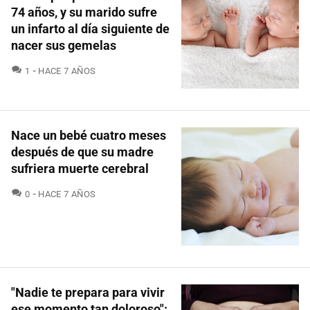
74 años, y su marido sufre
un infarto al día siguiente de
nacer sus gemelas
COMENTARIOS
1
HACE 7 AÑOS
Nace un bebé cuatro meses
después de que su madre
sufriera muerte cerebral
COMENTARIOS
0
HACE 7 AÑOS
"Nadie te prepara para vivir
ese momento tan doloroso":