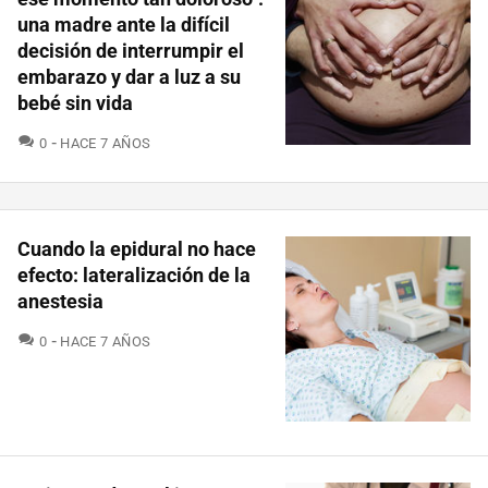
una madre ante la difícil
decisión de interrumpir el
embarazo y dar a luz a su
bebé sin vida
COMENTARIOS
0
HACE 7 AÑOS
Cuando la epidural no hace
efecto: lateralización de la
anestesia
COMENTARIOS
0
HACE 7 AÑOS