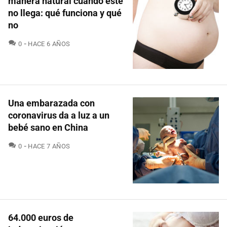
manera natural cuando éste
no llega: qué funciona y qué
no
COMENTARIOS
0
HACE 6 AÑOS
Una embarazada con
coronavirus da a luz a un
bebé sano en China
COMENTARIOS
0
HACE 7 AÑOS
64.000 euros de