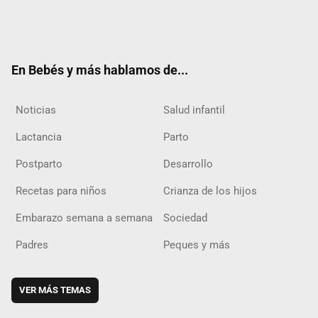
Twit
Fac
Yout
Inst
RSS
Flip
ter
ebo
ube
agra
boar
ok
m
d
En Bebés y más hablamos de...
Noticias
Salud infantil
Lactancia
Parto
Postparto
Desarrollo
Recetas para niños
Crianza de los hijos
Embarazo semana a semana
Sociedad
Padres
Peques y más
VER MÁS TEMAS