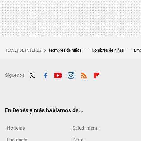
TEMAS DE INTERÉS
Nombres de niños
Nombres de niñas
Emb
Síguenos
Twit
Fac
Yout
Inst
RSS
Flip
ter
ebo
ube
agra
boar
ok
m
d
En Bebés y más hablamos de...
Noticias
Salud infantil
Lactancia
Parto