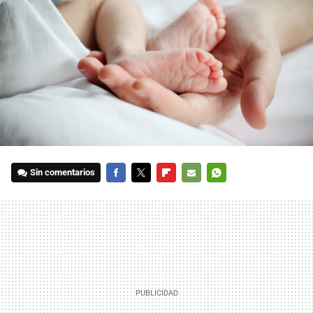
Sin comentarios
FACEBOOK
TWITTER
FLIPBOARD
E-
WHATSAPP
MAIL