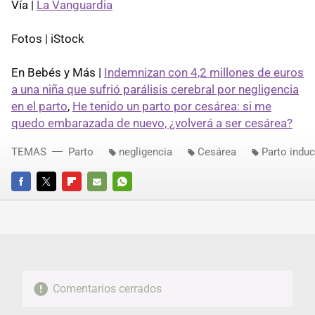
Vía |
La Vanguardia
Fotos | iStock
En Bebés y Más |
Indemnizan con 4,2 millones de euros
a una niña que sufrió parálisis cerebral por negligencia
en el parto
,
He tenido un parto por cesárea: si me
quedo embarazada de nuevo, ¿volverá a ser cesárea?
TEMAS
Parto
negligencia
Cesárea
Parto indu
FACEBOOK
TWITTER
FLIPBOARD
E-
WHATSAPP
MAIL
Comentarios cerrados