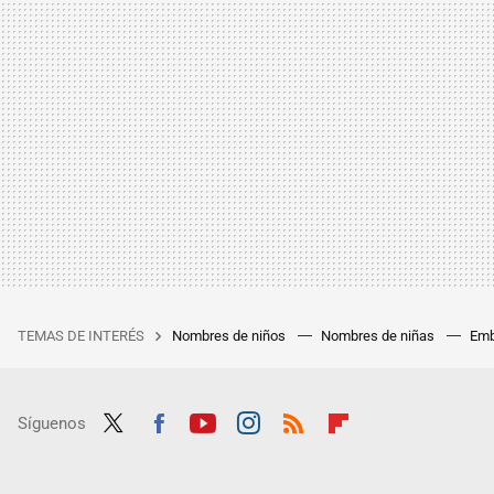
TEMAS DE INTERÉS
Nombres de niños
Nombres de niñas
Emb
Síguenos
Twit
Fac
Yout
Inst
RSS
Flip
ter
ebo
ube
agra
boar