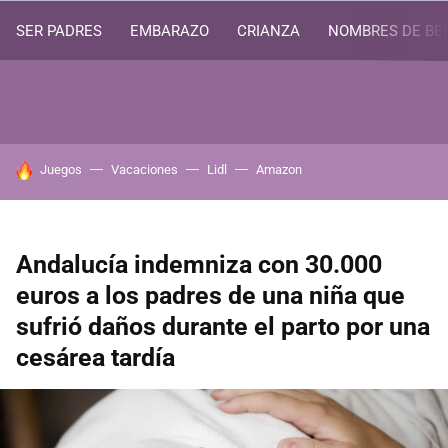
SER PADRES
EMBARAZO
CRIANZA
NOMBRES DE BE
HOY SE HABLA DE
Juegos
Vacaciones
Lidl
Amazon
Andalucía indemniza con 30.000
euros a los padres de una niña que
sufrió daños durante el parto por una
cesárea tardía