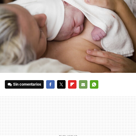
Sin comentarios
FACEBOOK
TWITTER
FLIPBOARD
E-
WHATSAPP
MAIL