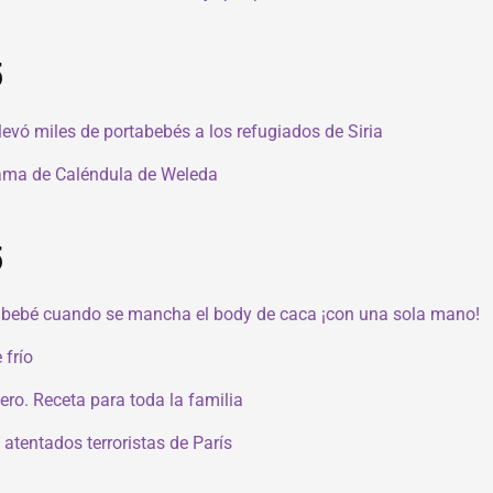
5
evó miles de portabebés a los refugiados de Siria
gama de Caléndula de Weleda
5
l bebé cuando se mancha el body de caca ¡con una sola mano!
 frío
ro. Receta para toda la familia
 atentados terroristas de París