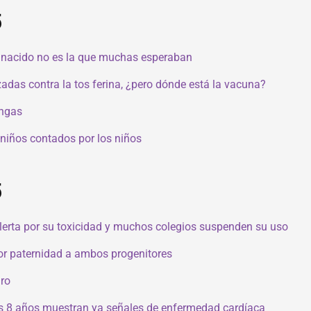
5
n nacido no es la que muchas esperaban
das contra la tos ferina, ¿pero dónde está la vacuna?
angas
 niños contados por los niños
5
lerta por su toxicidad y muchos colegios suspenden su uso
por paternidad a ambos progenitores
ro
los 8 años muestran ya señales de enfermedad cardíaca