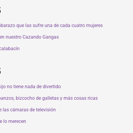
5
barazo que las sufre una de cada cuatro mujeres
y en nuestro Cazando Gangas
calabacín
5
hijo no tiene nada de divertido
rbanzos, bizcocho de galletas y más cosas ricas
de las cámaras de televisión
se lo merecen