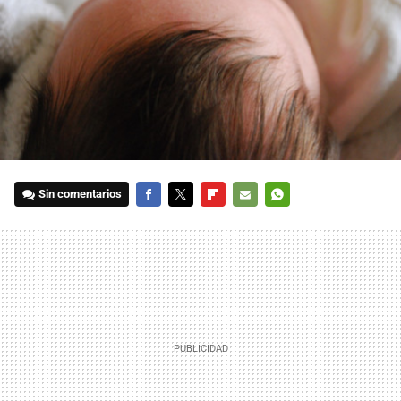
Sin comentarios
FACEBOOK
TWITTER
FLIPBOARD
E-
WHATSAPP
MAIL