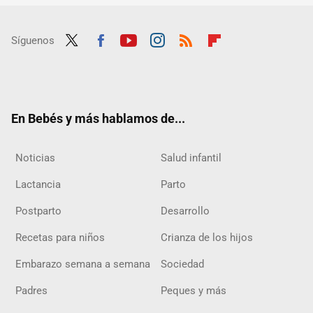
Síguenos
Twit
Fac
Yout
Inst
RSS
Flip
ter
ebo
ube
agra
boar
ok
m
d
En Bebés y más hablamos de...
Noticias
Salud infantil
Lactancia
Parto
Postparto
Desarrollo
Recetas para niños
Crianza de los hijos
Embarazo semana a semana
Sociedad
Padres
Peques y más