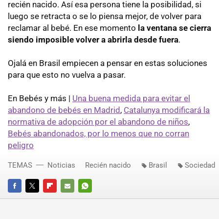
recién nacido. Así esa persona tiene la posibilidad, si
luego se retracta o se lo piensa mejor, de volver para
reclamar al bebé. En ese momento
la ventana se cierra
siendo imposible volver a abrirla desde fuera
.
Ojalá en Brasil empiecen a pensar en estas soluciones
para que esto no vuelva a pasar.
En Bebés y más |
Una buena medida para evitar el
abandono de bebés en Madrid
,
Catalunya modificará la
normativa de adopción por el abandono de niños
,
Bebés abandonados, por lo menos que no corran
peligro
TEMAS
Noticias
Recién nacido
Brasil
Sociedad
FACEBOOK
TWITTER
FLIPBOARD
E-
WHATSAPP
MAIL