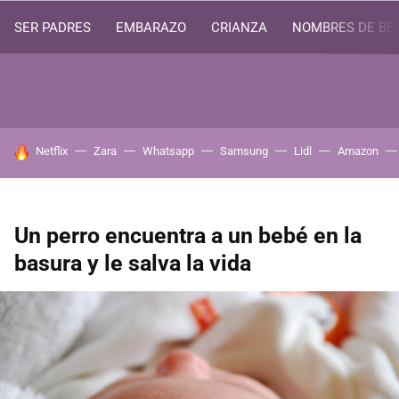
SER PADRES
EMBARAZO
CRIANZA
NOMBRES DE BE
HOY SE HABLA DE
Netflix
Zara
Whatsapp
Samsung
Lidl
Amazon
Un perro encuentra a un bebé en la
basura y le salva la vida