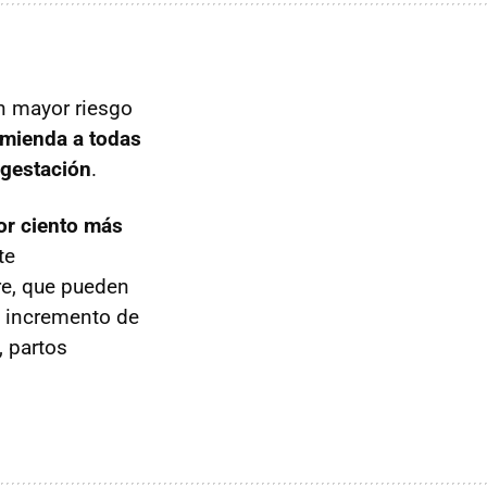
n mayor riesgo
omienda a todas
 gestación
.
or ciento más
te
re, que pueden
n incremento de
, partos