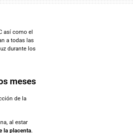
C así como el
an a todas las
uz durante los
ros meses
cción de la
a, al estar
e la placenta
.