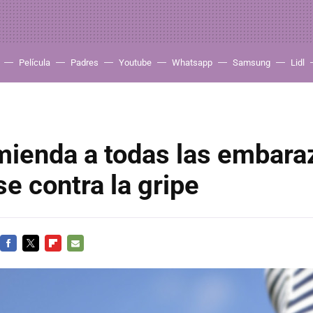
Película
Padres
Youtube
Whatsapp
Samsung
Lidl
mienda a todas las embara
e contra la gripe
FACEBOOK
TWITTER
FLIPBOARD
E-
MAIL