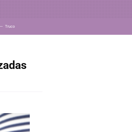
Truco
zadas