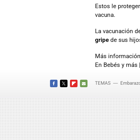
Estos le protege
vacuna.
La vacunación d
gripe
de sus hijo
Más información
En Bebés y más 
TEMAS
Embaraz
FACEBOOK
TWITTER
FLIPBOARD
E-
MAIL