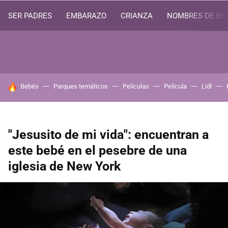
SER PADRES
EMBARAZO
CRIANZA
NOMBRES DE BE
HOY SE HABLA DE
Bebés
Parques temáticos
Películas
Película
Lidl
"Jesusito de mi vida": encuentran a
este bebé en el pesebre de una
iglesia de New York