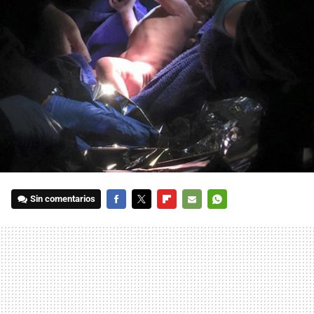
Sin comentarios
FACEBOOK
TWITTER
FLIPBOARD
E-
WHATSAPP
MAIL