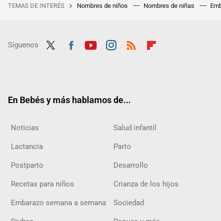
TEMAS DE INTERÉS
Nombres de niños
Nombres de niñas
Emb
Síguenos
Twit
Fac
Yout
Inst
RSS
Flip
ter
ebo
ube
agra
boar
ok
m
d
En Bebés y más hablamos de...
Noticias
Salud infantil
Lactancia
Parto
Postparto
Desarrollo
Recetas para niños
Crianza de los hijos
Embarazo semana a semana
Sociedad