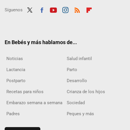
Síguenos
Twit
Fac
Yout
Inst
RSS
Flip
ter
ebo
ube
agra
boar
ok
m
d
En Bebés y más hablamos de...
Noticias
Salud infantil
Lactancia
Parto
Postparto
Desarrollo
Recetas para niños
Crianza de los hijos
Embarazo semana a semana
Sociedad
Padres
Peques y más