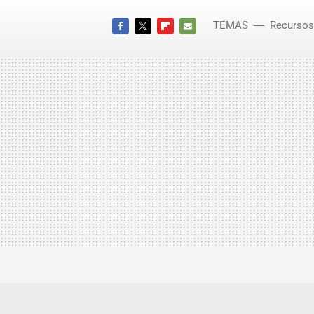
TEMAS
Recursos
FACEBOOK
TWITTER
FLIPBOARD
E-
MAIL