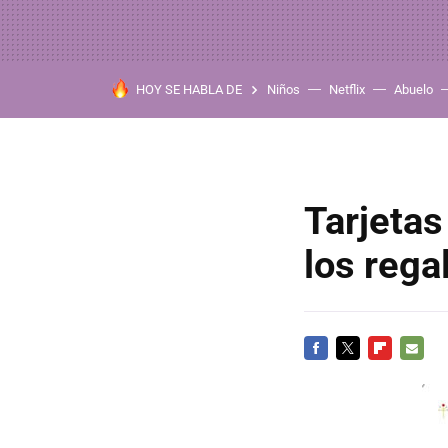
HOY SE HABLA DE
Niños
Netflix
Abuelo
Tarjetas
los rega
FACEBOOK
TWITTER
FLIPBOARD
E-
MAIL