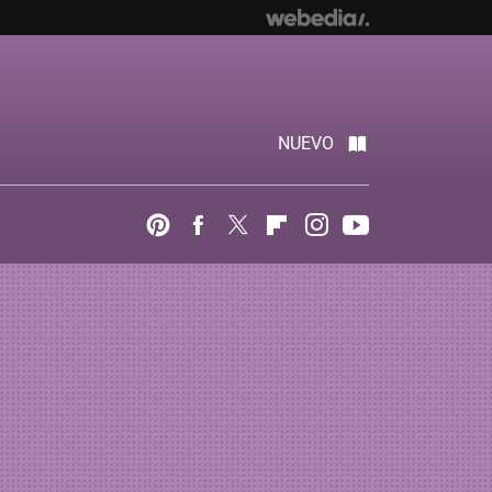
NUEVO
Pinterest
Facebook
Twitter
Flipboard
Instagram
Youtube