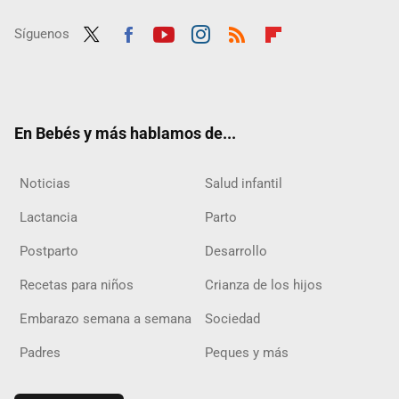
Síguenos
Twit
Fac
Yout
Inst
RSS
Flip
ter
ebo
ube
agra
boar
ok
m
d
En Bebés y más hablamos de...
Noticias
Salud infantil
Lactancia
Parto
Postparto
Desarrollo
Recetas para niños
Crianza de los hijos
Embarazo semana a semana
Sociedad
Padres
Peques y más