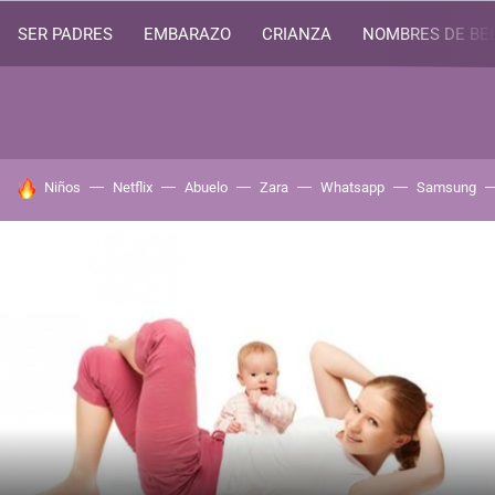
SER PADRES
EMBARAZO
CRIANZA
NOMBRES DE BE
HOY SE HABLA DE
Niños
Netflix
Abuelo
Zara
Whatsapp
Samsung