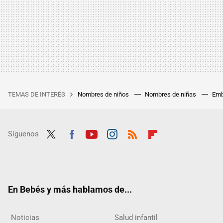
TEMAS DE INTERÉS
Nombres de niños
Nombres de niñas
Emb
Síguenos
Twit
Fac
Yout
Inst
RSS
Flip
ter
ebo
ube
agra
boar
ok
m
d
En Bebés y más hablamos de...
Noticias
Salud infantil