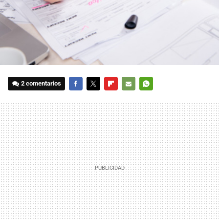
2 comentarios
FACEBOOK
TWITTER
FLIPBOARD
E-
WHATSAPP
MAIL