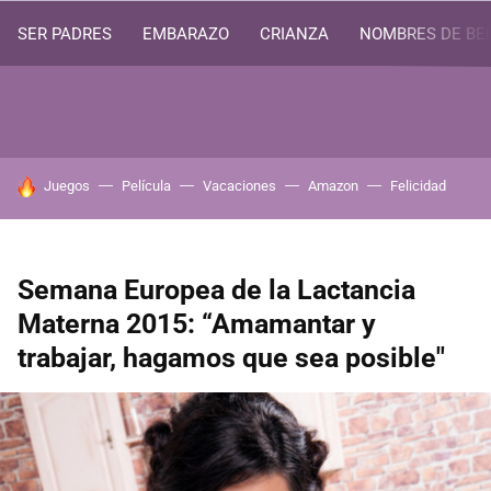
SER PADRES
EMBARAZO
CRIANZA
NOMBRES DE BE
HOY SE HABLA DE
Juegos
Película
Vacaciones
Amazon
Felicidad
Semana Europea de la Lactancia
Materna 2015: “Amamantar y
trabajar, hagamos que sea posible"