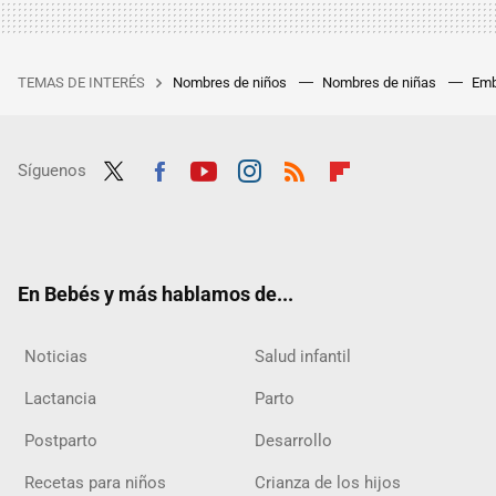
TEMAS DE INTERÉS
Nombres de niños
Nombres de niñas
Emb
Síguenos
Twit
Fac
Yout
Inst
RSS
Flip
ter
ebo
ube
agra
boar
ok
m
d
En Bebés y más hablamos de...
Noticias
Salud infantil
Lactancia
Parto
Postparto
Desarrollo
Recetas para niños
Crianza de los hijos