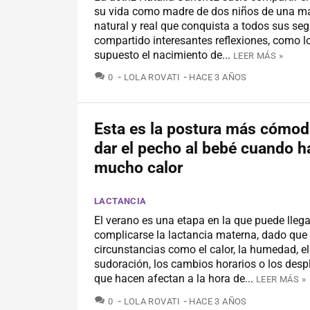
su vida como madre de dos niños de una m
natural y real que conquista a todos sus se
compartido interesantes reflexiones, como l
supuesto el nacimiento de...
LEER MÁS »
COMENTARIOS
0
LOLA ROVATI
HACE 3 AÑOS
Esta es la postura más cómod
dar el pecho al bebé cuando h
mucho calor
LACTANCIA
El verano es una etapa en la que puede llega
complicarse la lactancia materna, dado que
circunstancias como el calor, la humedad, e
sudoración, los cambios horarios o los des
que hacen afectan a la hora de...
LEER MÁS »
COMENTARIOS
0
LOLA ROVATI
HACE 3 AÑOS