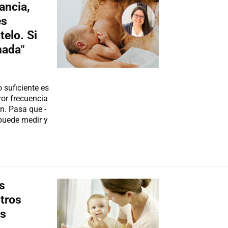
ancia,
és
telo. Si
nada"
 suficiente es
or frecuencia
. Pasa que -
 puede medir y
s
tros
és