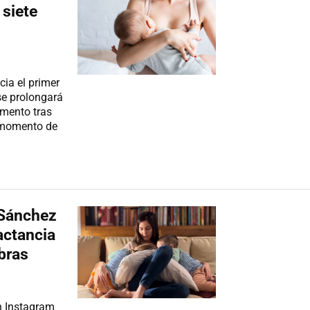
 siete
cia el primer
se prolongará
omento tras
l momento de
 Sánchez
actancia
bras
n Instagram