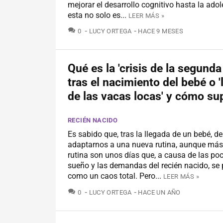
mejorar el desarrollo cognitivo hasta la ado
esta no solo es...
LEER MÁS »
COMENTARIOS
0
LUCY ORTEGA
HACE 9 MESES
Qué es la 'crisis de la segunda
tras el nacimiento del bebé o 
de las vacas locas' y cómo su
RECIÉN NACIDO
Es sabido que, tras la llegada de un bebé, 
adaptarnos a una nueva rutina, aunque má
rutina son unos días que, a causa de las po
sueño y las demandas del recién nacido, se 
como un caos total. Pero...
LEER MÁS »
COMENTARIOS
0
LUCY ORTEGA
HACE UN AÑO