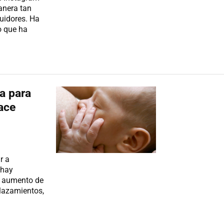
anera tan
guidores. Ha
o que ha
a para
ace
r a
 hay
l aumento de
plazamientos,