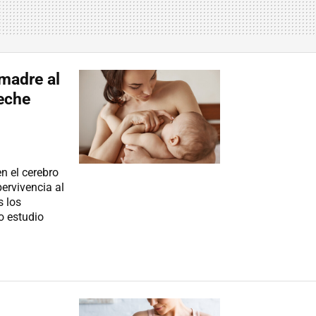
 madre al
leche
en el cerebro
ervivencia al
s los
o estudio