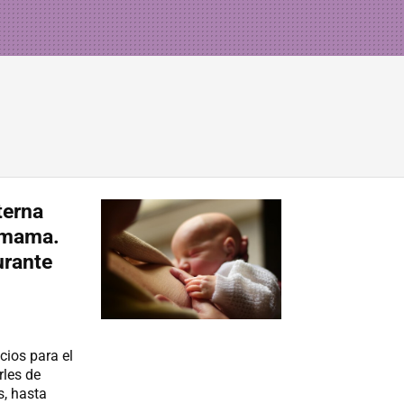
terna
e mama.
urante
cios para el
rles de
s, hasta