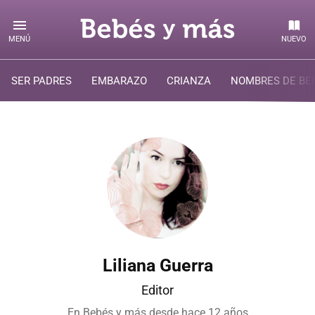
MENÚ
NUEVO
SER PADRES
EMBARAZO
CRIANZA
NOMBRES DE BE
Liliana Guerra
Editor
En Bebés y más desde
hace 12 años