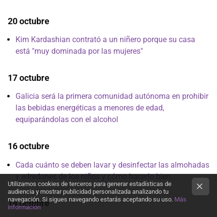
20 octubre
Kim Kardashian contrató a un niñero porque su casa
está "muy dominada por las mujeres"
17 octubre
Galicia será la primera comunidad autónoma en prohibir
las bebidas energéticas a menores de edad,
equiparándolas con el alcohol
16 octubre
Cada cuánto se deben lavar y desinfectar las almohadas
y edredones de los niños y cómo hacerlo bien
Utilizamos cookies de terceros para generar estadísticas de
audiencia y mostrar publicidad personalizada analizando tu
navegación. Si sigues navegando estarás aceptando su uso.
Más
14 octubre
información