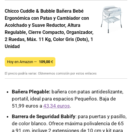
Chicco Cuddle & Bubble Bañera Bebé
Ergonómica con Patas y Cambiador con
Acolchado y Suave Reductor, Altura
Regulable, Cierre Compacto, Organizador,
2 Ruedas, Máx. 11 Kg, Color Gris (Dots), 1
Unidad
Hoy en Amazon —
109,00
€
El precio podría variar. Obtenemos comisión por estos enlaces
Bañera Plegable:
bañera con patas antideslizante,
portatil, ideal para espacios Pequeños. Baja de
51,99 euros a
43,34 euros
.
Barrera de Seguridad Babify
: para puertas y pasillo,
de color blanco. Ofrece máxima polivalencia de 65
a 91 cm, incluye 2 extensiones de 10 cm y kit para