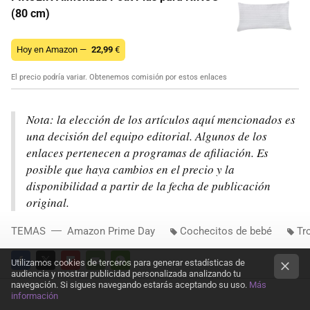
(80 cm)
Hoy en Amazon —
22,99
€
El precio podría variar. Obtenemos comisión por estos enlaces
Nota: la elección de los artículos aquí mencionados es
una decisión del equipo editorial. Algunos de los
enlaces pertenecen a programas de afiliación. Es
posible que haya cambios en el precio y la
disponibilidad a partir de la fecha de publicación
original.
TEMAS
Amazon Prime Day
Cochecitos de bebé
Tr
Utilizamos cookies de terceros para generar estadísticas de
audiencia y mostrar publicidad personalizada analizando tu
FACEBOOK
TWITTER
FLIPBOARD
E-
WHATSAPP
navegación. Si sigues navegando estarás aceptando su uso.
Más
información
MAIL