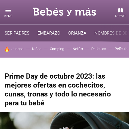
MENÚ
NUEVO
SER PADRES
EMBARAZO
CRIANZA
NOMBRES DE BE
HOY SE HABLA DE
Juegos
Niños
Camping
Netflix
Películas
Película
Prime Day de octubre 2023: las
mejores ofertas en cochecitos,
cunas, tronas y todo lo necesario
para tu bebé