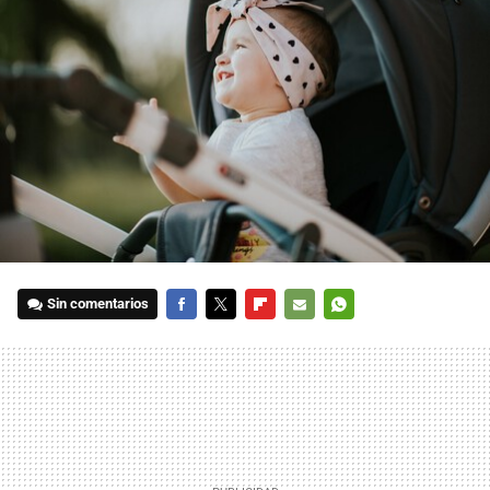
Sin comentarios
FACEBOOK
TWITTER
FLIPBOARD
E-
WHATSAPP
MAIL