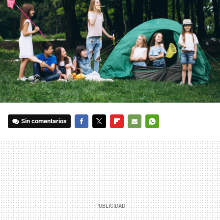
Sin comentarios
FACEBOOK
TWITTER
FLIPBOARD
E-
WHATSAPP
MAIL