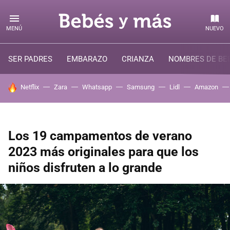
MENÚ
NUEVO
SER PADRES
EMBARAZO
CRIANZA
NOMBRES DE BE
HOY SE HABLA DE
Netflix
Zara
Whatsapp
Samsung
Lidl
Amazon
Los 19 campamentos de verano
2023 más originales para que los
niños disfruten a lo grande