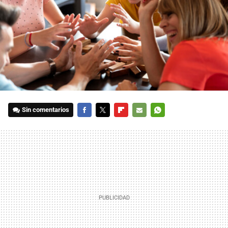
Sin comentarios
FACEBOOK
TWITTER
FLIPBOARD
E-
WHATSAPP
MAIL