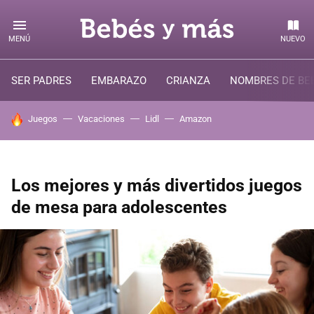
MENÚ
NUEVO
SER PADRES
EMBARAZO
CRIANZA
NOMBRES DE BE
HOY SE HABLA DE
Juegos
Vacaciones
Lidl
Amazon
Los mejores y más divertidos juegos
de mesa para adolescentes