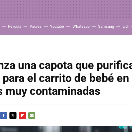
Película
Padres
Youtube
Whatsapp
Samsung
Lidl
nza una capota que purifica
para el carrito de bebé en
s muy contaminadas
FACEBOOK
TWITTER
FLIPBOARD
E-
MAIL