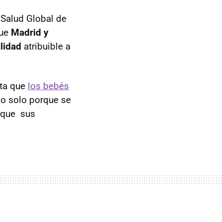
e Salud Global de
ue
Madrid y
lidad
atribuible a
nta que
los bebés
no solo porque se
rque sus