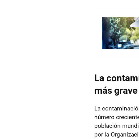
La contami
más grave
La contaminación
número crecient
población mundia
por la Organizac