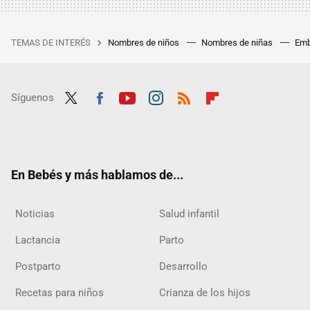
TEMAS DE INTERÉS
Nombres de niños
Nombres de niñas
Emb
Síguenos
Twit
Fac
Yout
Inst
RSS
Flip
ter
ebo
ube
agra
boar
ok
m
d
En Bebés y más hablamos de...
Noticias
Salud infantil
Lactancia
Parto
Postparto
Desarrollo
Recetas para niños
Crianza de los hijos