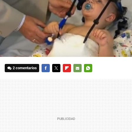
2 comentarios
FACEBOOK
TWITTER
FLIPBOARD
E-
WHATSAPP
MAIL