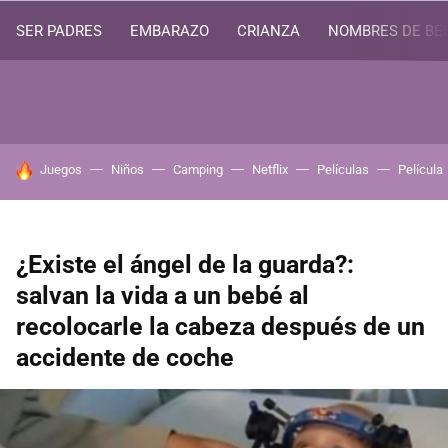
SER PADRES
EMBARAZO
CRIANZA
NOMBRES DE BE
HOY SE HABLA DE
Juegos
Niños
Camping
Netflix
Películas
Película
¿Existe el ángel de la guarda?:
salvan la vida a un bebé al
recolocarle la cabeza después de un
accidente de coche