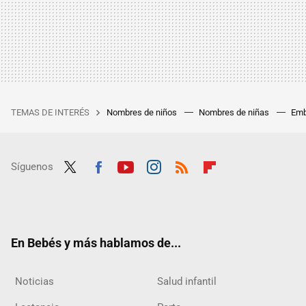
TEMAS DE INTERÉS
Nombres de niños
Nombres de niñas
Emb
Síguenos
Twit
Fac
Yout
Inst
RSS
Flip
ter
ebo
ube
agra
boar
ok
m
d
En Bebés y más hablamos de...
Noticias
Salud infantil