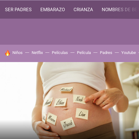
SER PADRES
EMBARAZO
CRIANZA
NOMBRES DE BE
HOY SE HABLA DE
Niños
Netflix
Películas
Película
Padres
Youtube