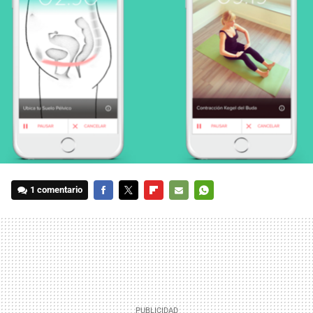
1 comentario
FACEBOOK
TWITTER
FLIPBOARD
E-
WHATSAPP
MAIL