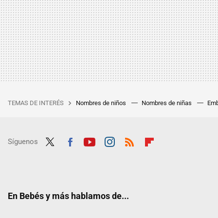
TEMAS DE INTERÉS
Nombres de niños
Nombres de niñas
Emb
Síguenos
Twit
Fac
Yout
Inst
RSS
Flip
ter
ebo
ube
agra
boar
ok
m
d
En Bebés y más hablamos de...