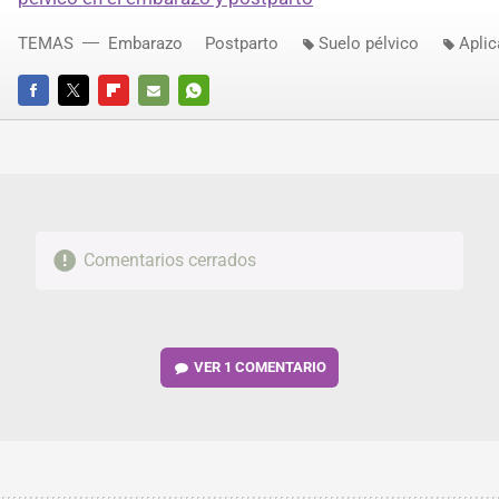
TEMAS
Embarazo
Postparto
Suelo pélvico
Aplic
FACEBOOK
TWITTER
FLIPBOARD
E-
WHATSAPP
MAIL
Comentarios cerrados
VER
1 COMENTARIO