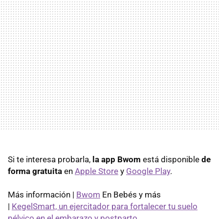
Si te interesa probarla,
la app Bwom
está disponible
de
forma gratuita
en
Apple Store
y
Google Play
.
Más información |
Bwom
En Bebés y más
|
KegelSmart, un ejercitador para fortalecer tu suelo
pélvico en el embarazo y postparto