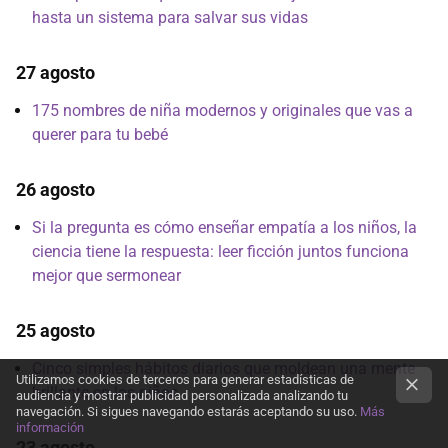
hasta un sistema para salvar sus vidas
27 agosto
175 nombres de niña modernos y originales que vas a
querer para tu bebé
26 agosto
Si la pregunta es cómo enseñar empatía a los niños, la
ciencia tiene la respuesta: leer ficción juntos funciona
mejor que sermonear
25 agosto
Cinco simples hábitos diarios que moldean una mente
Utilizamos cookies de terceros para generar estadísticas de
brillante en los niños
audiencia y mostrar publicidad personalizada analizando tu
navegación. Si sigues navegando estarás aceptando su uso.
Más
información
23 agosto