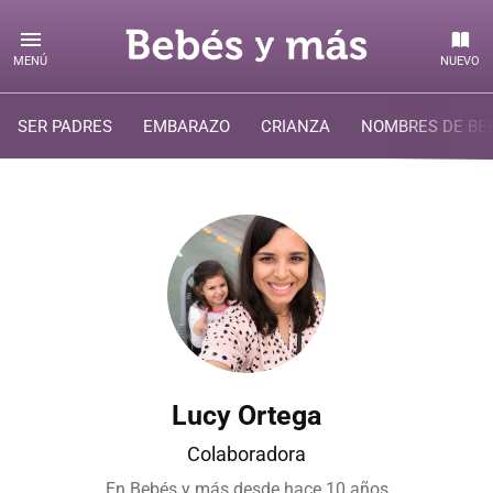
MENÚ
NUEVO
SER PADRES
EMBARAZO
CRIANZA
NOMBRES DE BE
Lucy Ortega
Colaboradora
En Bebés y más desde
hace 10 años