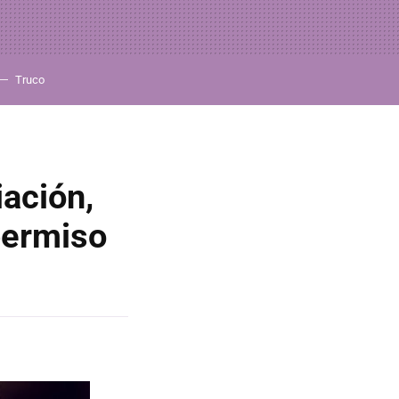
Truco
iación,
permiso