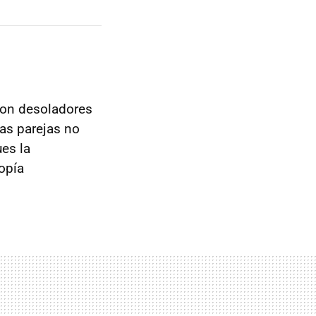
on desoladores
Las parejas no
ues la
topía