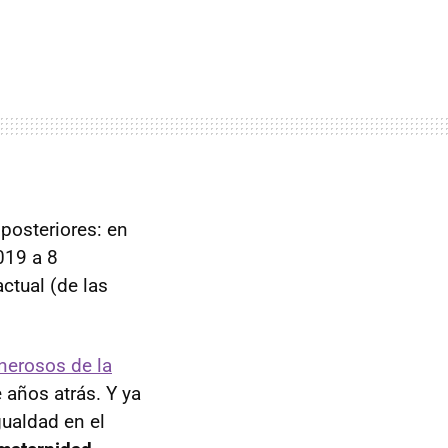
posteriores: en
019 a 8
actual (de las
nerosos de la
 años atrás. Y ya
gualdad en el