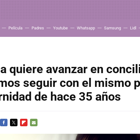
Película
Padres
Youtube
Whatsapp
Samsung
Lidl
a quiere avanzar en concil
mos seguir con el mismo 
rnidad de hace 35 años
FACEBOOK
TWITTER
FLIPBOARD
E-
MAIL