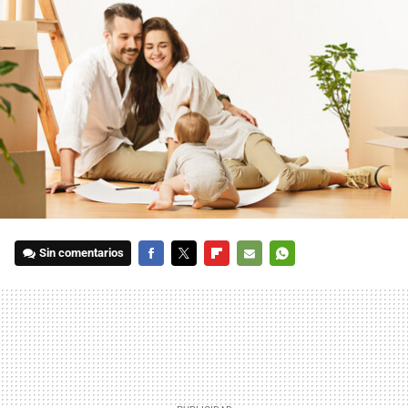
Sin comentarios
FACEBOOK
TWITTER
FLIPBOARD
E-
WHATSAPP
MAIL