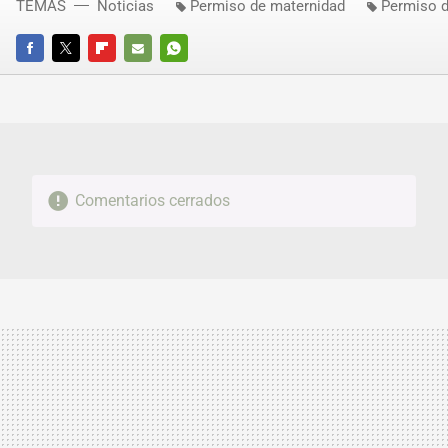
TEMAS
Noticias
Permiso de maternidad
Permiso d
FACEBOOK
TWITTER
FLIPBOARD
E-
WHATSAPP
MAIL
Comentarios cerrados