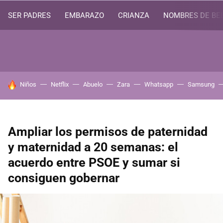
SER PADRES
EMBARAZO
CRIANZA
NOMBRES DE BE
HOY SE HABLA DE
Niños
Netflix
Abuelo
Zara
Whatsapp
Samsung
Ampliar los permisos de paternidad
y maternidad a 20 semanas: el
acuerdo entre PSOE y sumar si
consiguen gobernar