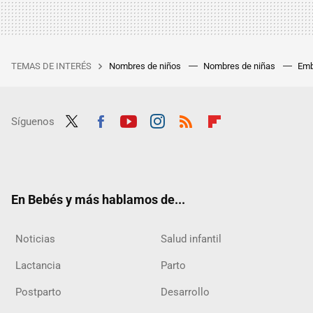
TEMAS DE INTERÉS
Nombres de niños
Nombres de niñas
Emb
Síguenos
Twit
Fac
Yout
Inst
RSS
Flip
ter
ebo
ube
agra
boar
ok
m
d
En Bebés y más hablamos de...
Noticias
Salud infantil
Lactancia
Parto
Postparto
Desarrollo