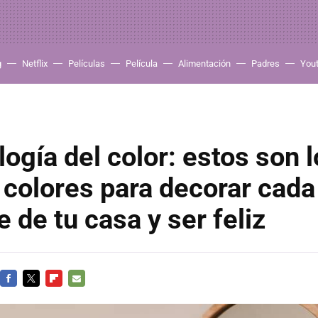
g
Netflix
Películas
Película
Alimentación
Padres
You
logía del color: estos son 
colores para decorar cada
 de tu casa y ser feliz
FACEBOOK
TWITTER
FLIPBOARD
E-
MAIL