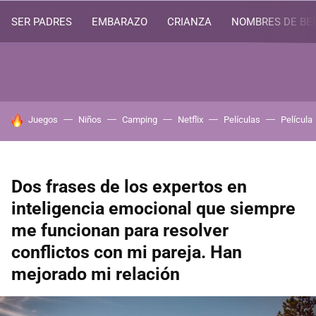
SER PADRES
EMBARAZO
CRIANZA
NOMBRES DE BE
HOY SE HABLA DE
Juegos
Niños
Camping
Netflix
Películas
Película
Dos frases de los expertos en
inteligencia emocional que siempre
me funcionan para resolver
conflictos con mi pareja. Han
mejorado mi relación