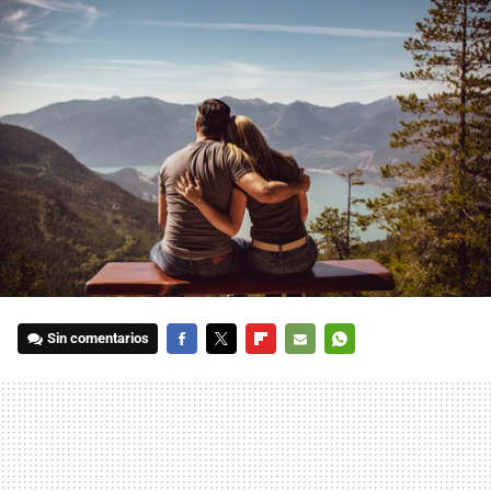
Sin comentarios
FACEBOOK
TWITTER
FLIPBOARD
E-
WHATSAPP
MAIL