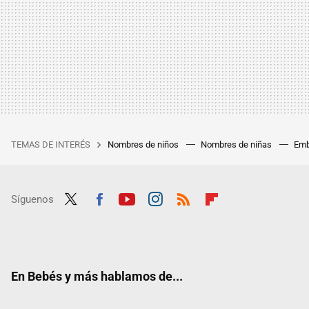
TEMAS DE INTERÉS
Nombres de niños
Nombres de niñas
Emb
Síguenos
Twit
Fac
Yout
Inst
RSS
Flip
ter
ebo
ube
agra
boar
ok
m
d
En Bebés y más hablamos de...