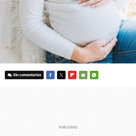
Sin comentarios
FACEBOOK
TWITTER
FLIPBOARD
E-
WHATSAPP
MAIL