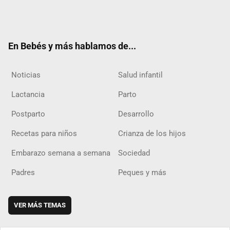
Twit
Fac
Yout
Inst
RSS
Flip
ter
ebo
ube
agra
boar
ok
m
d
En Bebés y más hablamos de...
Noticias
Salud infantil
Lactancia
Parto
Postparto
Desarrollo
Recetas para niños
Crianza de los hijos
Embarazo semana a semana
Sociedad
Padres
Peques y más
VER MÁS TEMAS