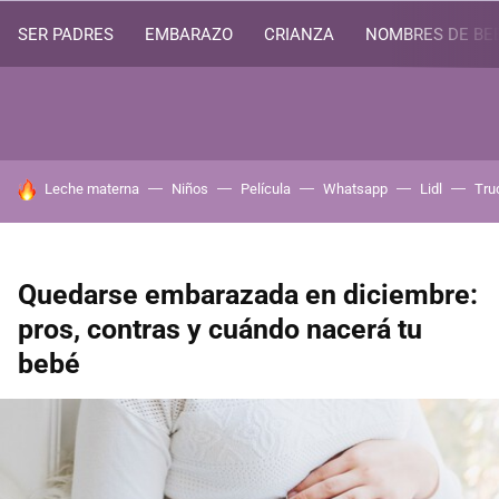
SER PADRES
EMBARAZO
CRIANZA
NOMBRES DE BE
HOY SE HABLA DE
Leche materna
Niños
Película
Whatsapp
Lidl
Tru
Quedarse embarazada en diciembre:
pros, contras y cuándo nacerá tu
bebé