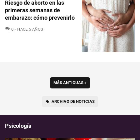
Riesgo de aborto en las
primeras semanas de
embarazo: cómo prevenirlo
COMENTARIOS
0
HACE 5 AÑOS
MÁS ANTIGUAS
»
ARCHIVO DE NOTICIAS
Psicología