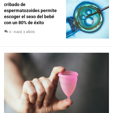
cribado de
espermatozoides permite
escoger el sexo del bebé
con un 80% de éxito
COMENTARIOS
0
HACE 3 AÑOS