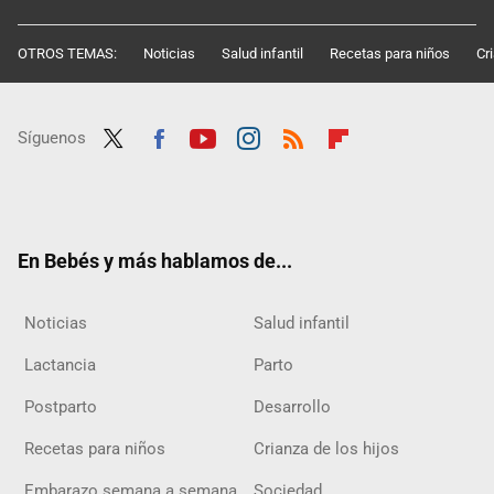
OTROS TEMAS:
Noticias
Salud infantil
Recetas para niños
Cr
Síguenos
Twit
Fac
Yout
Inst
RSS
Flip
ter
ebo
ube
agra
boar
ok
m
d
En Bebés y más hablamos de...
Noticias
Salud infantil
Lactancia
Parto
Postparto
Desarrollo
Recetas para niños
Crianza de los hijos
Embarazo semana a semana
Sociedad