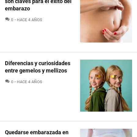
son claves para el éxito del
embarazo
COMENTARIOS
0
HACE 4 AÑOS
Diferencias y curiosidades
entre gemelos y mellizos
COMENTARIOS
0
HACE 4 AÑOS
Quedarse embarazada en