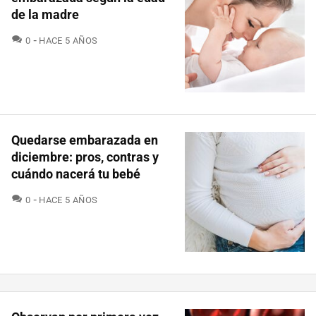
de la madre
COMENTARIOS
0
HACE 5 AÑOS
Quedarse embarazada en
diciembre: pros, contras y
cuándo nacerá tu bebé
COMENTARIOS
0
HACE 5 AÑOS