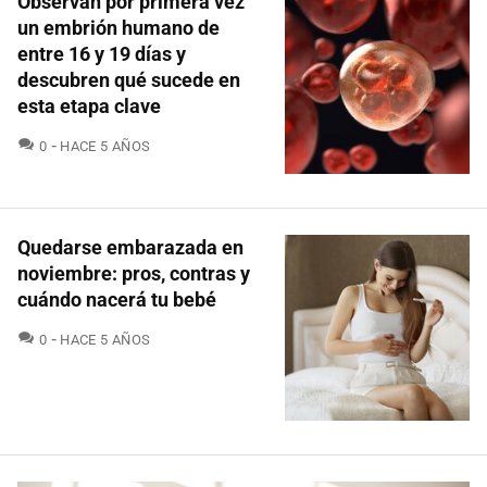
Observan por primera vez
un embrión humano de
entre 16 y 19 días y
descubren qué sucede en
esta etapa clave
COMENTARIOS
0
HACE 5 AÑOS
Quedarse embarazada en
noviembre: pros, contras y
cuándo nacerá tu bebé
COMENTARIOS
0
HACE 5 AÑOS