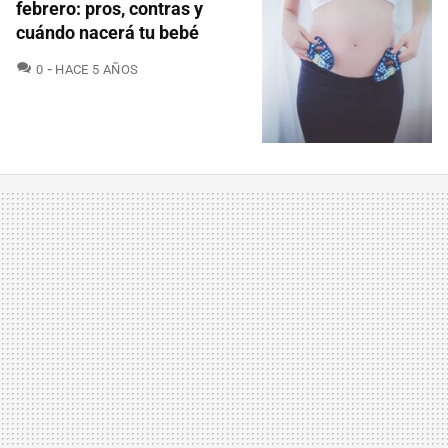
febrero: pros, contras y
cuándo nacerá tu bebé
COMENTARIOS
0
HACE 5 AÑOS