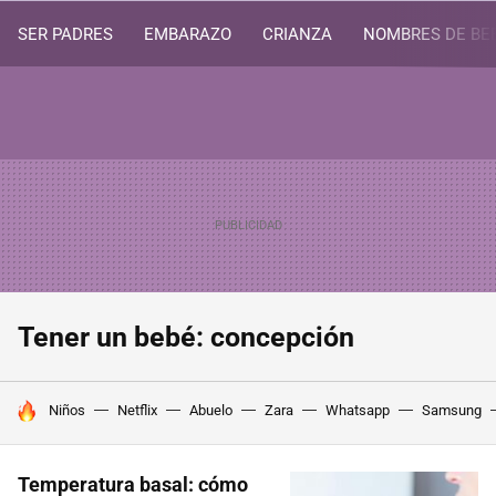
SER PADRES
EMBARAZO
CRIANZA
NOMBRES DE BE
Tener un bebé: concepción
HOY SE HABLA DE
Niños
Netflix
Abuelo
Zara
Whatsapp
Samsung
Temperatura basal: cómo