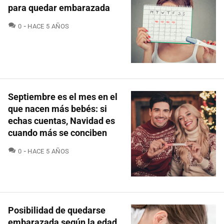
para quedar embarazada
COMENTARIOS
0
HACE 5 AÑOS
Septiembre es el mes en el
que nacen más bebés: si
echas cuentas, Navidad es
cuando más se conciben
COMENTARIOS
0
HACE 5 AÑOS
Posibilidad de quedarse
embarazada según la edad