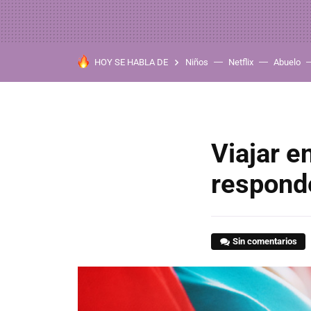
HOY SE HABLA DE
Niños
Netflix
Abuelo
Viajar e
respond
Sin comentarios