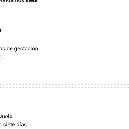
respondemos
siete
?
as de gestación,
l.
 vuelo
.
 siete días