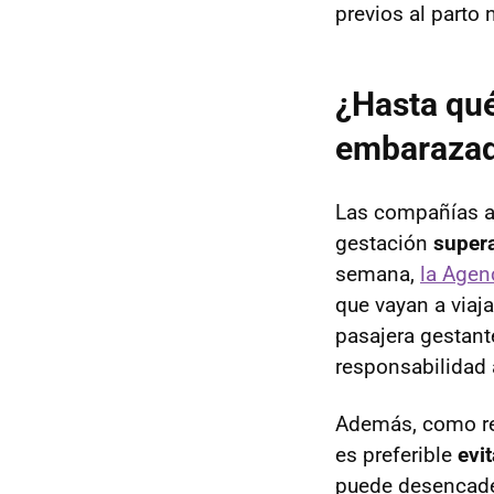
previos al parto 
¿Hasta qu
embaraza
Las compañías aé
gestación
super
semana,
la Agen
que vayan a viaj
pasajera gestan
responsabilidad 
Además, como re
es preferible
evi
puede desencade