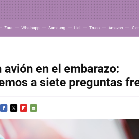
Zara
Whatsapp
Samsung
Lidl
Truco
Amazon
Cie
n avión en el embarazo:
emos a siete preguntas fr
FACEBOOK
TWITTER
FLIPBOARD
E-
MAIL