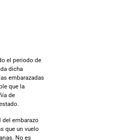
o el periodo de
ada dicha
las embarazadas
ble que la
ñía de
estado.
l del embarazo
s que un vuelo
anas. No es