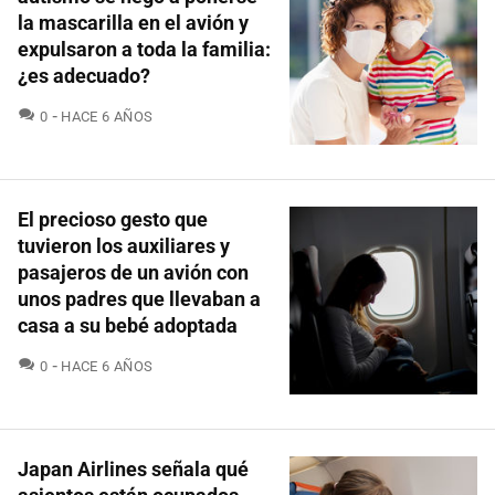
la mascarilla en el avión y
expulsaron a toda la familia:
¿es adecuado?
COMENTARIOS
0
HACE 6 AÑOS
El precioso gesto que
tuvieron los auxiliares y
pasajeros de un avión con
unos padres que llevaban a
casa a su bebé adoptada
COMENTARIOS
0
HACE 6 AÑOS
Japan Airlines señala qué