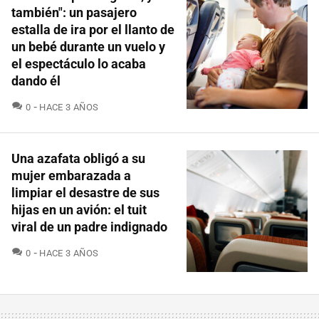
también": un pasajero
estalla de ira por el llanto de
un bebé durante un vuelo y
el espectáculo lo acaba
dando él
COMENTARIOS
0
HACE 3 AÑOS
Una azafata obligó a su
mujer embarazada a
limpiar el desastre de sus
hijas en un avión: el tuit
viral de un padre indignado
COMENTARIOS
0
HACE 3 AÑOS