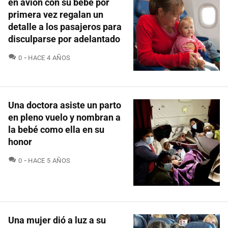
en avión con su bebé por
primera vez regalan un
detalle a los pasajeros para
disculparse por adelantado
COMENTARIOS
0
HACE 4 AÑOS
Una doctora asiste un parto
en pleno vuelo y nombran a
la bebé como ella en su
honor
COMENTARIOS
0
HACE 5 AÑOS
Una mujer dió a luz a su