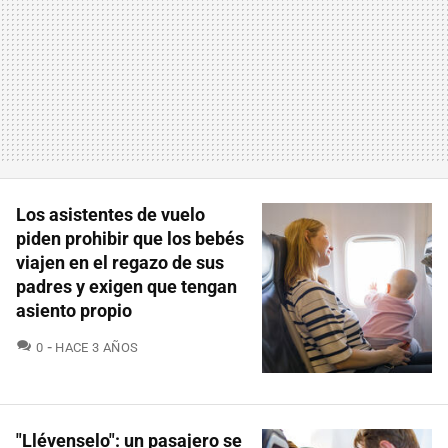
Los asistentes de vuelo
piden prohibir que los bebés
viajen en el regazo de sus
padres y exigen que tengan
asiento propio
COMENTARIOS
0
HACE 3 AÑOS
"Llévenselo": un pasajero se