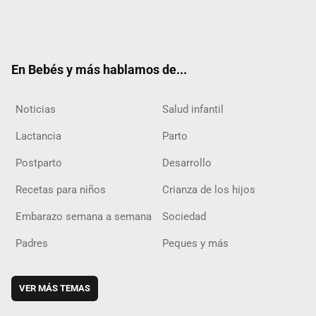
Twit
Fac
Yout
Inst
RSS
Flip
ter
ebo
ube
agra
boar
ok
m
d
En Bebés y más hablamos de...
Noticias
Salud infantil
Lactancia
Parto
Postparto
Desarrollo
Recetas para niños
Crianza de los hijos
Embarazo semana a semana
Sociedad
Padres
Peques y más
VER MÁS TEMAS