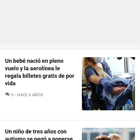
Un bebé nació en pleno
vuelo y la aerolínea le
regala billetes gratis de por
vida
COMENTARIOS
0
HACE 6 AÑOS
Un niño de tres años con
autismo se negó a ponerse