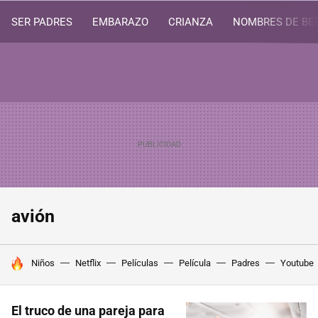
SER PADRES
EMBARAZO
CRIANZA
NOMBRES DE BE
avión
HOY SE HABLA DE
Niños
Netflix
Películas
Película
Padres
Youtube
El truco de una pareja para