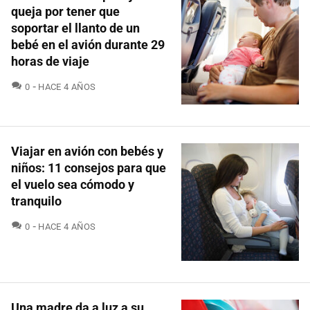
queja por tener que
soportar el llanto de un
bebé en el avión durante 29
horas de viaje
COMENTARIOS
0
HACE 4 AÑOS
Viajar en avión con bebés y
niños: 11 consejos para que
el vuelo sea cómodo y
tranquilo
COMENTARIOS
0
HACE 4 AÑOS
Una madre da a luz a su