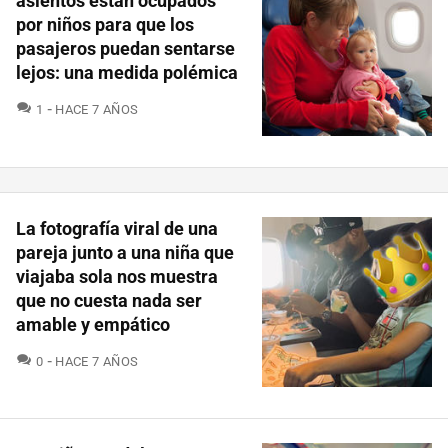
asientos están ocupados
por niños para que los
pasajeros puedan sentarse
lejos: una medida polémica
COMENTARIOS
1
HACE 7 AÑOS
La fotografía viral de una
pareja junto a una niña que
viajaba sola nos muestra
que no cuesta nada ser
amable y empático
COMENTARIOS
0
HACE 7 AÑOS