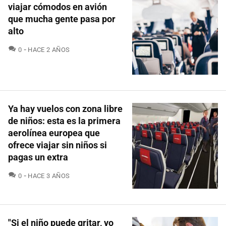
viajar cómodos en avión
que mucha gente pasa por
alto
COMENTARIOS
0
HACE 2 AÑOS
Ya hay vuelos con zona libre
de niños: esta es la primera
aerolínea europea que
ofrece viajar sin niños si
pagas un extra
COMENTARIOS
0
HACE 3 AÑOS
"Si el niño puede gritar, yo