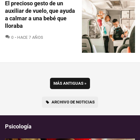
El precioso gesto de un
auxiliar de vuelo, que ayuda
a calmar a una bebé que
lloraba
COMENTARIOS
0
HACE 7 AÑOS
MÁS ANTIGUAS
»
ARCHIVO DE NOTICIAS
Psicología