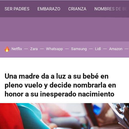
SER PADRES
EMBARAZO
CRIANZA
NOMBRES DE BE
HOY SE HABLA DE
Netflix
Zara
Whatsapp
Samsung
Lidl
Amazon
Una madre da a luz a su bebé en
pleno vuelo y decide nombrarla en
honor a su inesperado nacimiento