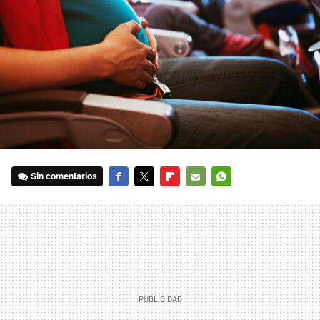
Sin comentarios
FACEBOOK
TWITTER
FLIPBOARD
E-
WHATSAPP
MAIL