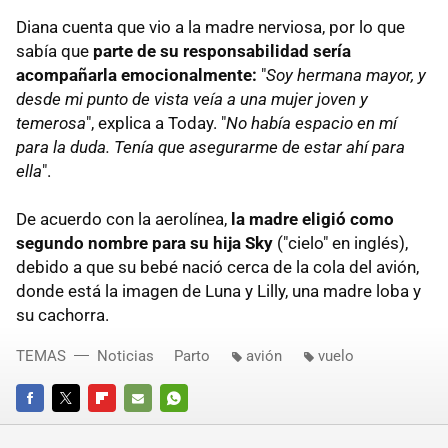
Diana cuenta que vio a la madre nerviosa, por lo que
sabía que
parte de su responsabilidad sería
acompañarla emocionalmente:
"
Soy hermana mayor, y
desde mi punto de vista veía a una mujer joven y
temerosa
", explica a Today. "
No había espacio en mí
para la duda. Tenía que asegurarme de estar ahí para
ella
".
De acuerdo con la aerolínea,
la madre eligió como
segundo nombre para su hija Sky
("cielo" en inglés),
debido a que su bebé nació cerca de la cola del avión,
donde está la imagen de Luna y Lilly, una madre loba y
su cachorra.
TEMAS
Noticias
Parto
avión
vuelo
FACEBOOK
TWITTER
FLIPBOARD
E-
WHATSAPP