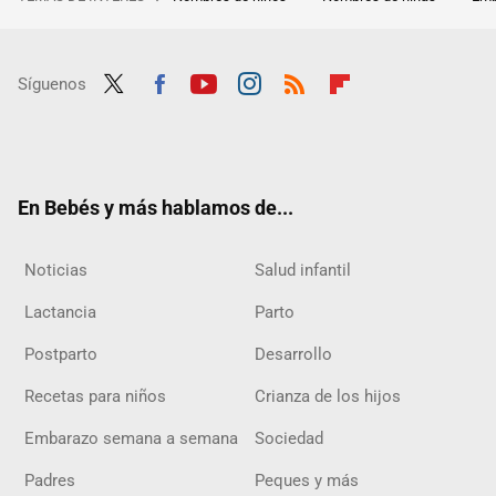
Síguenos
Twit
Fac
Yout
Inst
RSS
Flip
ter
ebo
ube
agra
boar
ok
m
d
En Bebés y más hablamos de...
Noticias
Salud infantil
Lactancia
Parto
Postparto
Desarrollo
Recetas para niños
Crianza de los hijos
Embarazo semana a semana
Sociedad
Padres
Peques y más