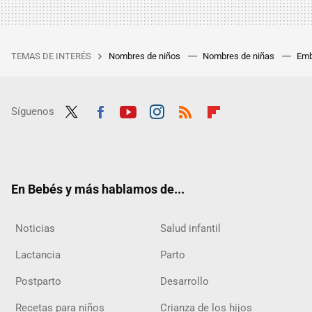
TEMAS DE INTERÉS
Nombres de niños
Nombres de niñas
Emb
Síguenos
Twit
Fac
Yout
Inst
RSS
Flip
ter
ebo
ube
agra
boar
ok
m
d
En Bebés y más hablamos de...
Noticias
Salud infantil
Lactancia
Parto
Postparto
Desarrollo
Recetas para niños
Crianza de los hijos