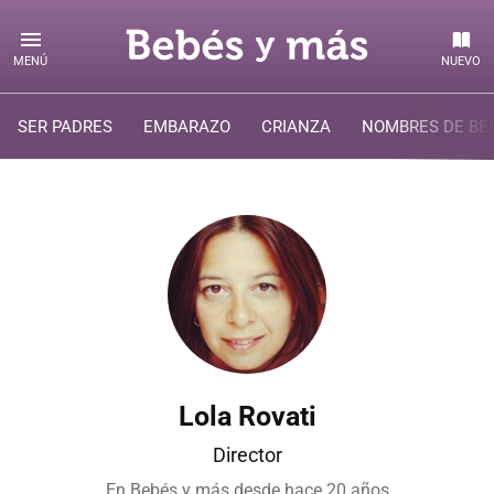
MENÚ
NUEVO
SER PADRES
EMBARAZO
CRIANZA
NOMBRES DE BE
Lola Rovati
Director
En Bebés y más desde
hace 20 años