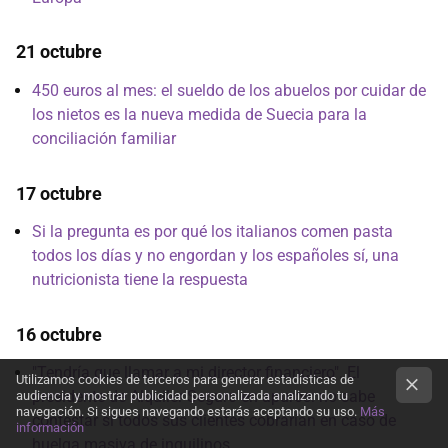
21 octubre
450 euros al mes: el sueldo de los abuelos por cuidar de
los nietos es la nueva medida de Suecia para la
conciliación familiar
17 octubre
Si la pregunta es por qué los italianos comen pasta
todos los días y no engordan y los españoles sí, una
nutricionista tiene la respuesta
16 octubre
"Tendría que llamar a mi director financiero". El
Utilizamos cookies de terceros para generar estadísticas de
presidente de Alquiler Seguro en apuros: no sabe
audiencia y mostrar publicidad personalizada analizando tu
navegación. Si sigues navegando estarás aceptando su uso.
Más
contestar si todos sus clientes cobrarían en caso de
información
huelga masiva de inquilinos