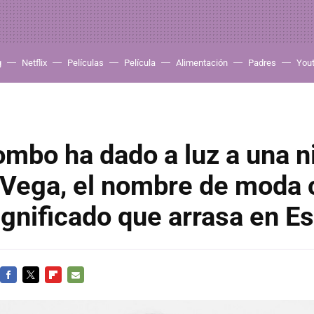
g
Netflix
Películas
Película
Alimentación
Padres
You
mbo ha dado a luz a una n
 Vega, el nombre de moda 
ignificado que arrasa en E
FACEBOOK
TWITTER
FLIPBOARD
E-
MAIL