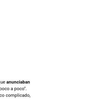
que
anunciaban
poco a poco".
poco complicado,