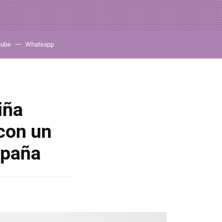
tube
Whatsapp
iña
con un
spaña