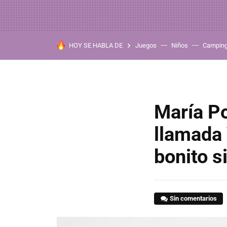
HOY SE HABLA DE
Juegos
Niños
Campin
María Po
llamada
bonito s
Sin comentarios