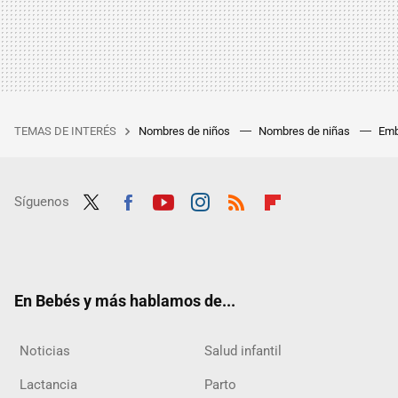
TEMAS DE INTERÉS
Nombres de niños
Nombres de niñas
Emb
Síguenos
Twit
Fac
Yout
Inst
RSS
Flip
ter
ebo
ube
agra
boar
ok
m
d
En Bebés y más hablamos de...
Noticias
Salud infantil
Lactancia
Parto