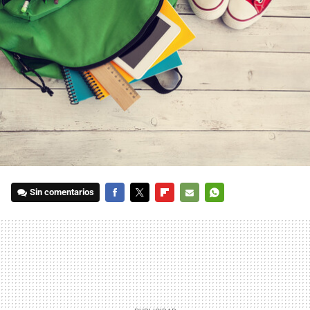
Sin comentarios
FACEBOOK
TWITTER
FLIPBOARD
E-
WHATSAPP
MAIL