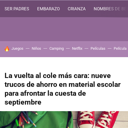
SER PADRES
EMBARAZO
CRIANZA
NOMBRES DE BE
HOY SE HABLA DE
Juegos
Niños
Camping
Netflix
Películas
Película
La vuelta al cole más cara: nueve
trucos de ahorro en material escolar
para afrontar la cuesta de
septiembre