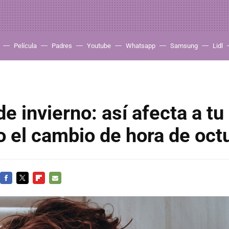
Película
Padres
Youtube
Whatsapp
Samsung
Lidl
de invierno: así afecta a tu
 el cambio de hora de oct
FACEBOOK
TWITTER
FLIPBOARD
E-
MAIL