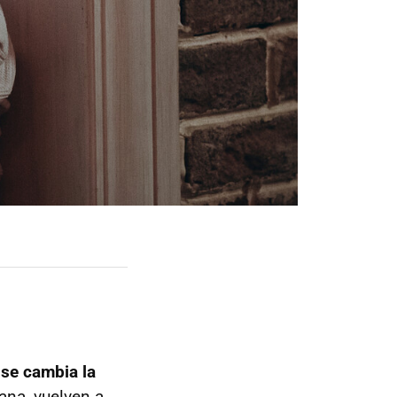
e
se cambia la
ñana, vuelven a