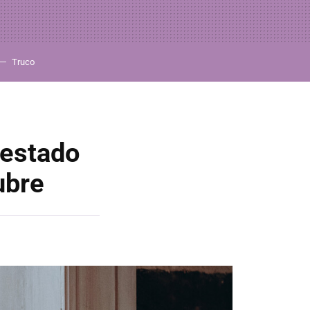
Truco
 estado
ubre