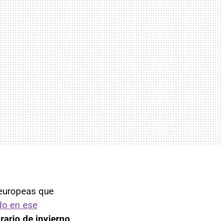
 europeas que
do en ese
rario de invierno