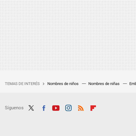
TEMAS DE INTERÉS
Nombres de niños
Nombres de niñas
Emb
Síguenos
Twit
Fac
Yout
Inst
RSS
Flip
ter
ebo
ube
agra
boar