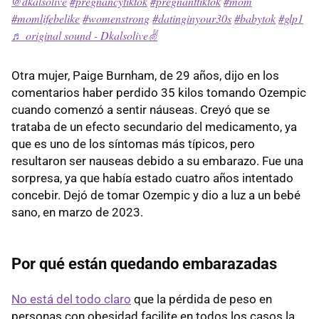
@dkalsolive
#pregnancytiktok
#pregnanttiktok
#mom
#momlifebelike
#womenstrong
#datinginyour30s
#babytok
#glp1
♬ original sound - Dkalsolive✌️
Otra mujer, Paige Burnham, de 29 años, dijo en los
comentarios haber perdido 35 kilos tomando Ozempic
cuando comenzó a sentir náuseas. Creyó que se
trataba de un efecto secundario del medicamento, ya
que es uno de los síntomas más típicos, pero
resultaron ser nauseas debido a su embarazo. Fue una
sorpresa, ya que había estado cuatro años intentado
concebir. Dejó de tomar Ozempic y dio a luz a un bebé
sano, en marzo de 2023.
Por qué están quedando embarazadas
No está del todo claro
que la pérdida de peso en
personas con obesidad facilite en todos los casos la