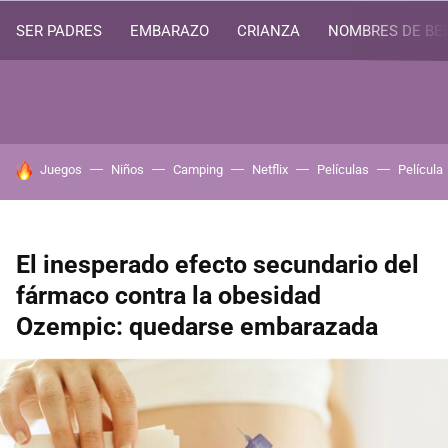
SER PADRES
EMBARAZO
CRIANZA
NOMBRES DE BE
HOY SE HABLA DE
Juegos
Niños
Camping
Netflix
Películas
Película
El inesperado efecto secundario del
fármaco contra la obesidad
Ozempic: quedarse embarazada