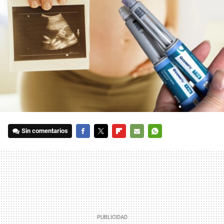
Sin comentarios
FACEBOOK
TWITTER
FLIPBOARD
E-
WHATSAPP
MAIL