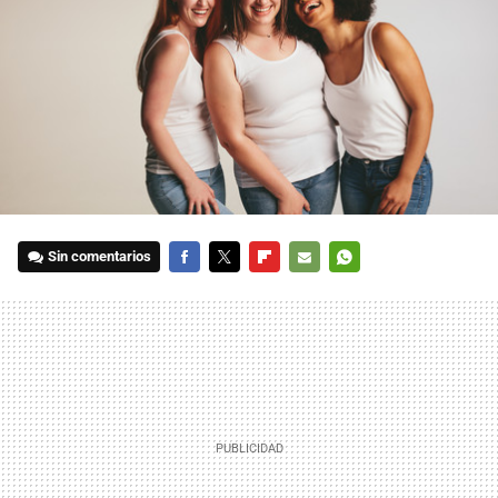
Sin comentarios
FACEBOOK
TWITTER
FLIPBOARD
E-
WHATSAPP
MAIL