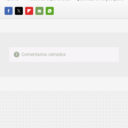
FACEBOOK
TWITTER
FLIPBOARD
E-
WHATSAPP
MAIL
Comentarios cerrados