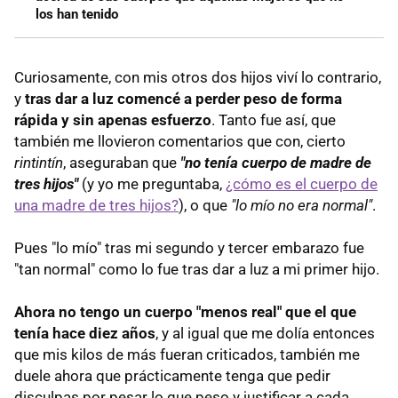
los han tenido
Curiosamente, con mis otros dos hijos viví lo contrario,
y
tras dar a luz comencé a perder peso de forma
rápida y sin apenas esfuerzo
. Tanto fue así, que
también me llovieron comentarios que con, cierto
rintintín
, aseguraban que
"no tenía cuerpo de madre de
tres hijos"
(y yo me preguntaba,
¿cómo es el cuerpo de
una madre de tres hijos?
), o que
"lo mío no era normal"
.
Pues "lo mío" tras mi segundo y tercer embarazo fue
"tan normal" como lo fue tras dar a luz a mi primer hijo.
Ahora no tengo un cuerpo "menos real" que el que
tenía hace diez años
, y al igual que me dolía entonces
que mis kilos de más fueran criticados, también me
duele ahora que prácticamente tenga que pedir
disculpas por pesar lo que peso y justificar a cada