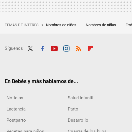
TEMAS DE INTERÉS
Nombres de niños
Nombres de niñas
Emb
Síguenos
Twit
Fac
Yout
Inst
RSS
Flip
ter
ebo
ube
agra
boar
ok
m
d
En Bebés y más hablamos de...
Noticias
Salud infantil
Lactancia
Parto
Postparto
Desarrollo
Recetas para niños
Crianza de los hijos