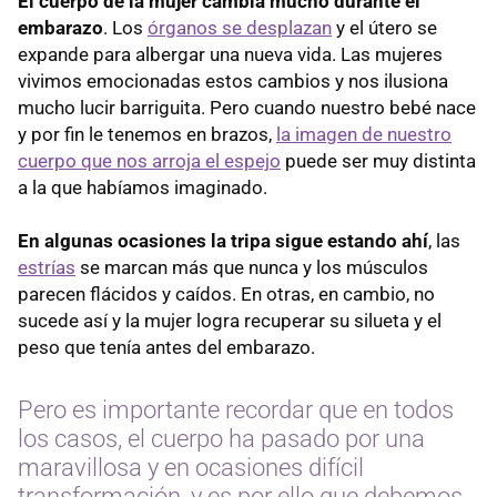
El cuerpo de la mujer cambia mucho durante el
embarazo
. Los
órganos se desplazan
y el útero se
expande para albergar una nueva vida. Las mujeres
vivimos emocionadas estos cambios y nos ilusiona
mucho lucir barriguita. Pero cuando nuestro bebé nace
y por fin le tenemos en brazos,
la imagen de nuestro
cuerpo que nos arroja el espejo
puede ser muy distinta
a la que habíamos imaginado.
En algunas ocasiones la tripa sigue estando ahí
, las
estrías
se marcan más que nunca y los músculos
parecen flácidos y caídos. En otras, en cambio, no
sucede así y la mujer logra recuperar su silueta y el
peso que tenía antes del embarazo.
Pero es importante recordar que en todos
los casos, el cuerpo ha pasado por una
maravillosa y en ocasiones difícil
transformación, y es por ello que debemos