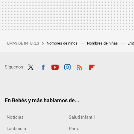
TEMAS DE INTERÉS
Nombres de niños
Nombres de niñas
Emb
Síguenos
Twit
Fac
Yout
Inst
RSS
Flip
ter
ebo
ube
agra
boar
ok
m
d
En Bebés y más hablamos de...
Noticias
Salud infantil
Lactancia
Parto