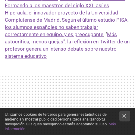
Formando a los maestros del siglo XXI: así es
Hiperaula, el innovador proyecto de la Universidad
Complutense de Madrid
,
Según el último estudio PISA,
los alumnos españoles no saben trabajar
correctamente en equipo, y es preocupante
, "
Más
autocrítica, menos quejas": la reflexión en Twitter de un
profesor genera un intenso debate sobre nuestro
sistema educativo
Utilizamos cookies de terceros para generar estadísticas de
audiencia y mostrar publicidad personalizada analizando tu
navegación. Si sigues navegando estarás aceptando su uso.
Más
información