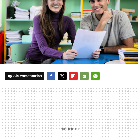
Sin comentarios
FACEBOOK
TWITTER
FLIPBOARD
E-
WHATSAPP
MAIL