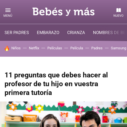
MENÚ
NUEVO
SER PADRES
EMBARAZO
CRIANZA
NOMBRES DE BE
HOY SE HABLA DE
Niños
Netflix
Películas
Película
Padres
Samsung
11 preguntas que debes hacer al
profesor de tu hijo en vuestra
primera tutoría