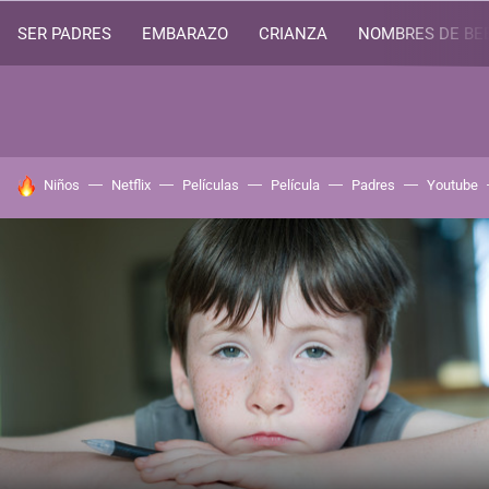
SER PADRES
EMBARAZO
CRIANZA
NOMBRES DE BE
HOY SE HABLA DE
Niños
Netflix
Películas
Película
Padres
Youtube