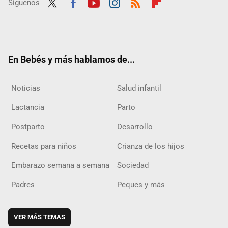
Síguenos
Twit
Fac
Yout
Inst
RSS
Flip
ter
ebo
ube
agra
boar
ok
m
d
En Bebés y más hablamos de...
Noticias
Salud infantil
Lactancia
Parto
Postparto
Desarrollo
Recetas para niños
Crianza de los hijos
Embarazo semana a semana
Sociedad
Padres
Peques y más
VER MÁS TEMAS