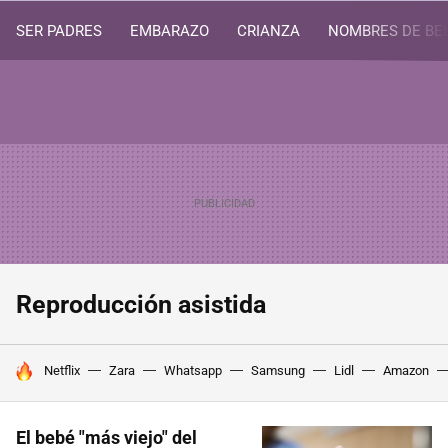
SER PADRES
EMBARAZO
CRIANZA
NOMBRES DE BE
Reproducción asistida
HOY SE HABLA DE
Netflix
Zara
Whatsapp
Samsung
Lidl
Amazon
El bebé "más viejo" del