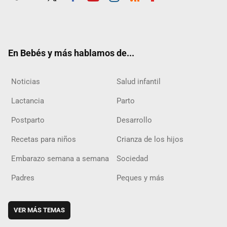
Twit
Fac
Yout
Inst
RSS
Flip
ter
ebo
ube
agra
boar
ok
m
d
En Bebés y más hablamos de...
Noticias
Salud infantil
Lactancia
Parto
Postparto
Desarrollo
Recetas para niños
Crianza de los hijos
Embarazo semana a semana
Sociedad
Padres
Peques y más
VER MÁS TEMAS