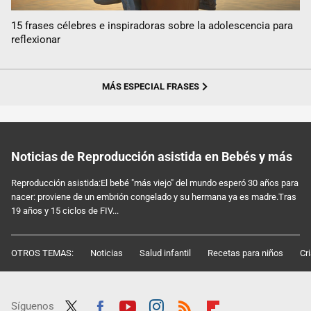
15 frases célebres e inspiradoras sobre la adolescencia para
reflexionar
MÁS ESPECIAL FRASES
Noticias de Reproducción asistida en Bebés y más
Reproducción asistida:El bebé "más viejo" del mundo esperó 30 años para
nacer: proviene de un embrión congelado y su hermana ya es madre.Tras
19 años y 15 ciclos de FIV...
OTROS TEMAS:
Noticias
Salud infantil
Recetas para niños
Cr
Síguenos