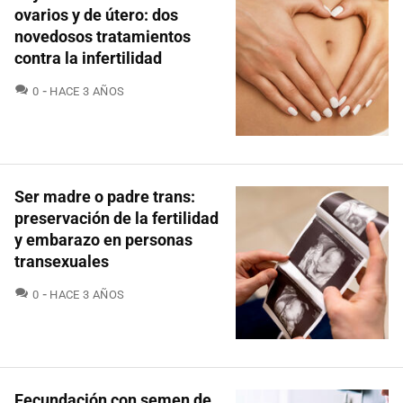
ovarios y de útero: dos
novedosos tratamientos
contra la infertilidad
COMENTARIOS
0
HACE 3 AÑOS
Ser madre o padre trans:
preservación de la fertilidad
y embarazo en personas
transexuales
COMENTARIOS
0
HACE 3 AÑOS
Fecundación con semen de