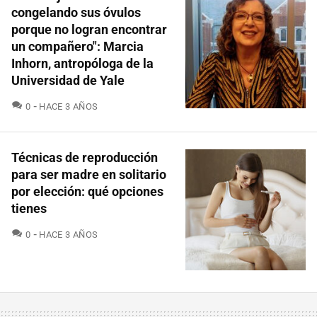
congelando sus óvulos
porque no logran encontrar
un compañero": Marcia
Inhorn, antropóloga de la
Universidad de Yale
COMENTARIOS
0
HACE 3 AÑOS
Técnicas de reproducción
para ser madre en solitario
por elección: qué opciones
tienes
COMENTARIOS
0
HACE 3 AÑOS