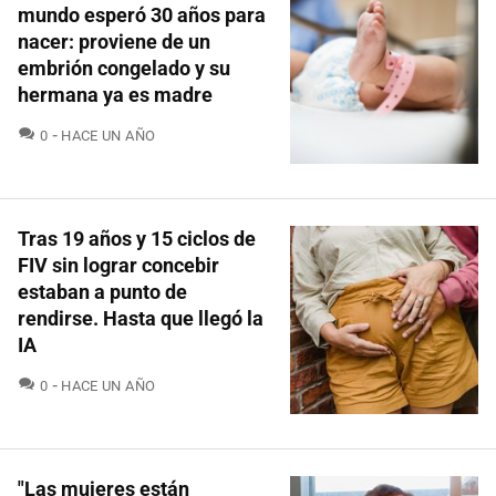
mundo esperó 30 años para
nacer: proviene de un
embrión congelado y su
hermana ya es madre
COMENTARIOS
0
HACE UN AÑO
Tras 19 años y 15 ciclos de
FIV sin lograr concebir
estaban a punto de
rendirse. Hasta que llegó la
IA
COMENTARIOS
0
HACE UN AÑO
"Las mujeres están