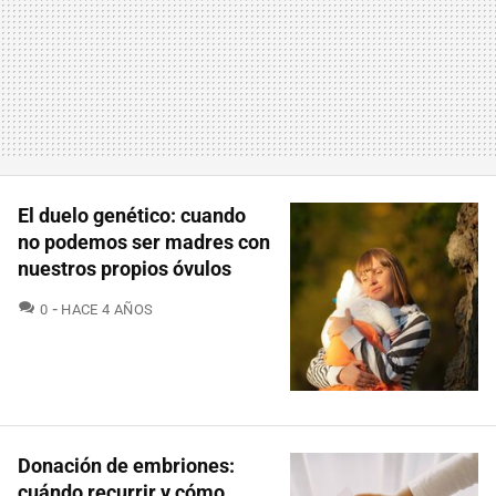
El duelo genético: cuando
no podemos ser madres con
nuestros propios óvulos
COMENTARIOS
0
HACE 4 AÑOS
Donación de embriones:
cuándo recurrir y cómo