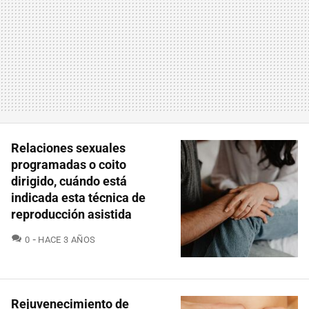
Relaciones sexuales
programadas o coito
dirigido, cuándo está
indicada esta técnica de
reproducción asistida
COMENTARIOS
0
HACE 3 AÑOS
Rejuvenecimiento de